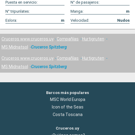
Puesta en servicio:
N° de pasajeros:
N° tripunlates:
Manga:
m
Eslora:
m
Velocidad:
Nudos
Cruceros www.cruceros.uy
Compañías
Hurtigruten
MS Midnatsol
Cruceros Spitzberg
Cruceros www.cruceros.uy
Compañías
Hurtigruten
MS Midnatsol
Cruceros Spitzberg
Barcos más populares
MSC World Europa
Icon of the Seas
Costa Toscana
Cruceros.uy