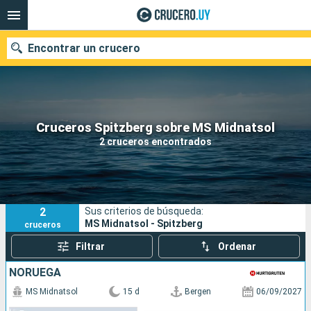
Encontrar un crucero
Nuestros destinos
Cruceros Spitzberg sobre MS Midnatsol
2 cruceros encontrados
Fecha de salida
Puertos
Compañías
2
Sus criterios de búsqueda:
Buscar
MS Midnatsol - Spitzberg
cruceros
Filtrar
Ordenar
NORUEGA
MS Midnatsol
15 d
Bergen
06/09/2027