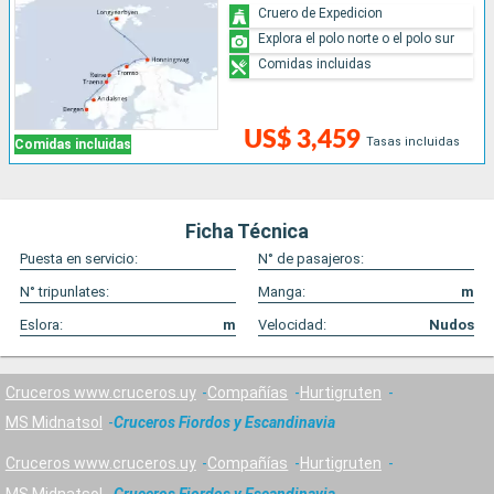
Cruero de Expedicion
Explora el polo norte o el polo sur
Comidas incluidas
US$ 3,459
Tasas incluidas
Comidas incluidas
Ficha Técnica
Puesta en servicio:
N° de pasajeros:
N° tripunlates:
Manga:
m
Eslora:
m
Velocidad:
Nudos
Cruceros www.cruceros.uy
Compañías
Hurtigruten
MS Midnatsol
Cruceros Fiordos y Escandinavia
Cruceros www.cruceros.uy
Compañías
Hurtigruten
MS Midnatsol
Cruceros Fiordos y Escandinavia