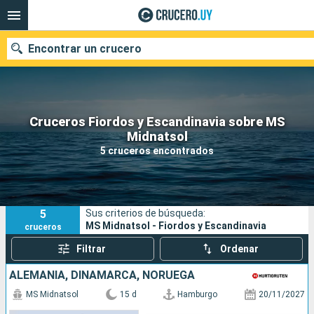
Encontrar un crucero
Cruceros Fiordos y Escandinavia sobre MS
Nuestros destinos
Midnatsol
5 cruceros encontrados
Fecha de salida
Puertos
Compañías
5
Sus criterios de búsqueda:
Buscar
MS Midnatsol - Fiordos y Escandinavia
cruceros
Filtrar
Ordenar
ALEMANIA, DINAMARCA, NORUEGA
MS Midnatsol
15 d
Hamburgo
20/11/2027