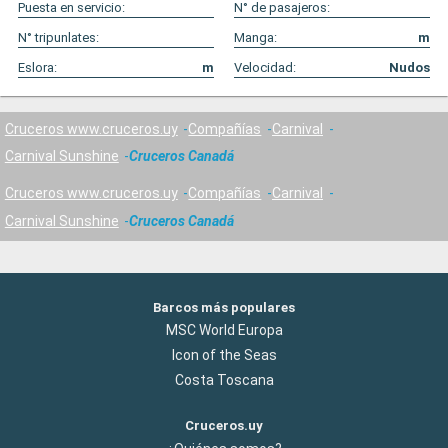
Puesta en servicio:
N° de pasajeros:
N° tripunlates:
Manga:
m
Eslora:
m
Velocidad:
Nudos
Cruceros www.cruceros.uy
Compañías
Carnival
Carnival Sunshine
Cruceros Canadá
Cruceros www.cruceros.uy
Compañías
Carnival
Carnival Sunshine
Cruceros Canadá
Barcos más populares
MSC World Europa
Icon of the Seas
Costa Toscana
Cruceros.uy