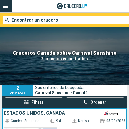
Encontrar un crucero
Nuestros destinos
Cruceros Canadá sobre Carnival Sunshine
2 cruceros encontrados
Fecha de salida
Puertos
Compañías
2
Sus criterios de búsqueda:
Buscar
Carnival Sunshine - Canadá
cruceros
Filtrar
Ordenar
ESTADOS UNIDOS, CANADÁ
Carnival Sunshine
9 d
Norfolk
05/09/2026