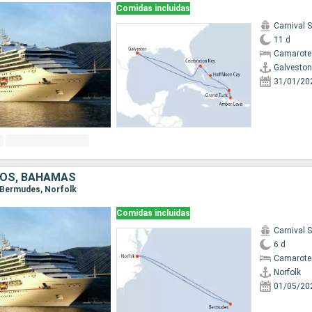
Comidas incluidas
Carnival 
11 d
Camarote
Galveston
31/01/20
DOS, BAHAMAS
, Bermudes, Norfolk
Comidas incluidas
Carnival 
6 d
Camarote
Norfolk
01/05/20