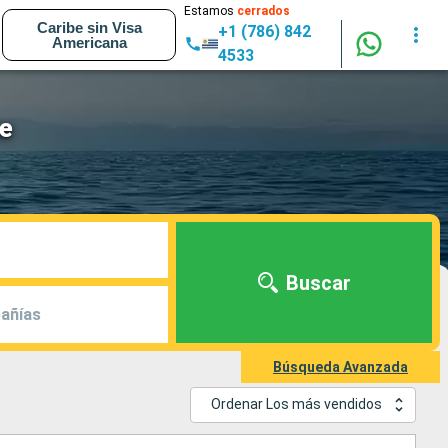
Estamos
cerrados
Caribe sin Visa
+1 (786) 842
Americana
4533
ne
Buscar
añías
Búsqueda Avanzada
Ordenar Los más vendidos