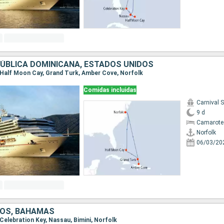
ÚBLICA DOMINICANA, ESTADOS UNIDOS
k, Half Moon Cay, Grand Turk, Amber Cove, Norfolk
Comidas incluidas
Carnival 
9 d
Camarote
Norfolk
06/03/20
DOS, BAHAMAS
, Celebration Key, Nassau, Bimini, Norfolk