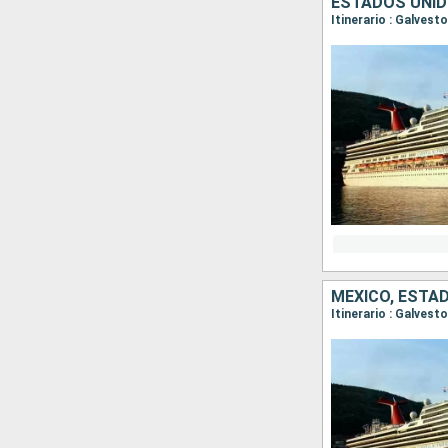
ESTADOS UNID
Itinerario : Galves
MÉXICO, ESTA
Itinerario : Galves