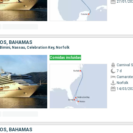
27/01/20
DOS, BAHAMAS
, Bimini, Nassau, Celebration Key, Norfolk
Comidas incluidas
Carnival 
7 d
Camarote
Norfolk
14/03/20
DOS, BAHAMAS