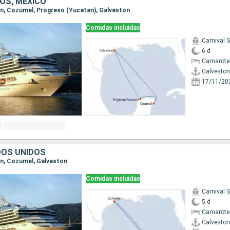
OS, MÉXICO
ton, Cozumel, Progreso (Yucatan), Galveston
Comidas incluidas
Carnival 
6 d
Camarote
Galveston
17/11/20
DOS UNIDOS
ton, Cozumel, Galveston
Comidas incluidas
Carnival 
5 d
Camarote
Galveston