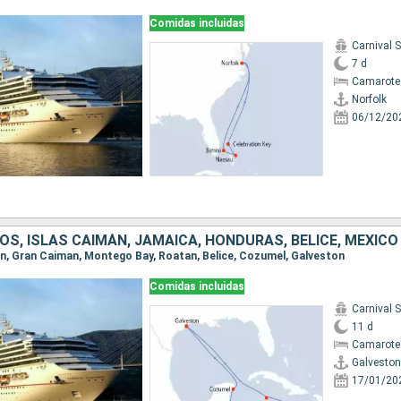
Comidas incluidas
Carnival 
7 d
Camarote
Norfolk
06/12/20
S, ISLAS CAIMÁN, JAMAICA, HONDURAS, BELICE, MÉXICO
ton, Gran Caiman, Montego Bay, Roatan, Belice, Cozumel, Galveston
Comidas incluidas
Carnival 
11 d
Camarote
Galveston
17/01/20