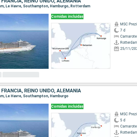
 FRANCIA, REINO UNIDO, ALEMANIA
rdam, Le Havre, Southampton, Hamburgo, Rotterdam
Comidas incluidas
MSC Prez
7 d
Camarote
Rotterda
25/11/20
 FRANCIA, REINO UNIDO, ALEMANIA
rdam, Le Havre, Southampton, Hamburgo
Comidas incluidas
MSC Prez
5 d
Camarote 
Rotterda