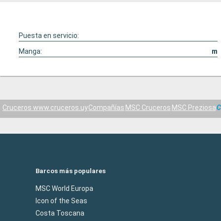
Puesta en servicio:
Manga:
m
Cruceros www.cruceros.uy
Compañías
MSC Cruceros
MSC Preziosa
C
Barcos más populares
MSC World Europa
Icon of the Seas
Costa Toscana