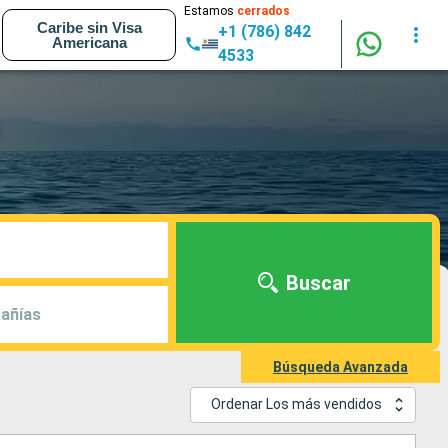
Estamos
cerrados
Caribe sin Visa
+1 (786) 842
Americana
4533
Buscar
añías
Búsqueda Avanzada
Ordenar Los más vendidos