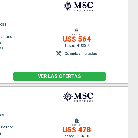
iosa
desde
 estándar
US$ 564
m
Tasas: +US$ 7
26
Comidas incluidas
VER LAS OFERTAS
iosa
desde
exterior
US$ 478
m
Tasas: +US$ 100