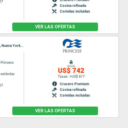
27
Cocina refinada
Comidas incluidas
VER LAS OFERTAS
Itinerario : Quebec, Saguenay, Charlottetown, Sidney, Halifax, Portland (Maine), Boston, Newport, Nueva York, Fort Lauderdale
 Princess
desde
US$ 742
 estándar
Tasas: +US$ 817
Crucero Premium
27
Cocina refinada
Comidas incluidas
VER LAS OFERTAS