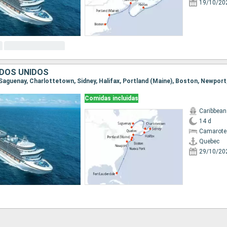
19/10/20
DOS UNIDOS
Comidas incluidas
Caribbean
14 d
Camarote
Quebec
29/10/20