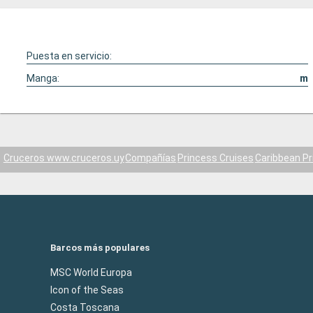
Puesta en servicio:
Manga:
m
Cruceros www.cruceros.uy
Compañías
Princess Cruises
Caribbean Pr
Barcos más populares
MSC World Europa
Icon of the Seas
Costa Toscana