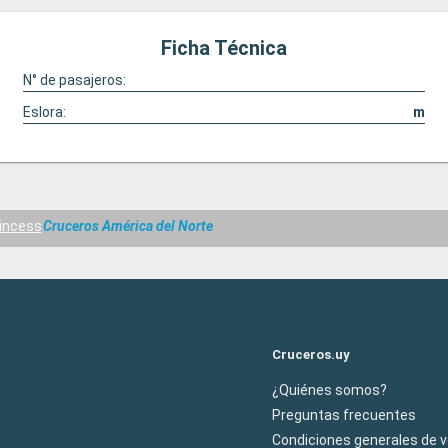
Ficha Técnica
N° de pasajeros:
Eslora:
m
incess
Cruceros América del Norte
Cruceros.uy
¿Quiénes somos?
Preguntas frecuentes
Condiciones generales de 