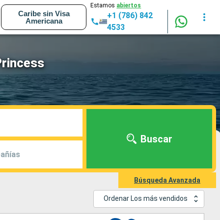
Estamos
abiertos
Caribe sin Visa
+1 (786) 842
Americana
4533
Princess
Buscar
añías
Búsqueda Avanzada
Ordenar Los más vendidos