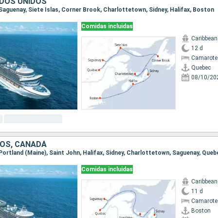
DOS UNIDOS
 Saguenay, Siete Islas, Corner Brook, Charlottetown, Sidney, Halifax, Boston
Comidas incluidas
Caribbean
12 d
Camarote
Quebec
08/10/20
OS, CANADÁ
 Portland (Maine), Saint John, Halifax, Sidney, Charlottetown, Saguenay, Queb
Comidas incluidas
Caribbean
11 d
Camarote
Boston