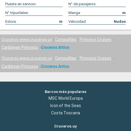
Puesta en servicio:
N° de pasajeros:
N° tripunlates:
Manga:
m
Eslora:
m
Velocidad:
Nudos
Cruceros www.cruceros.uy
Compañías
Princess Cruises
Caribbean Princess
Cruceros Artico
Cruceros www.cruceros.uy
Compañías
Princess Cruises
Caribbean Princess
Cruceros Artico
Barcos más populares
MSC World Europa
Icon of the Seas
Costa Toscana
Cruceros.uy