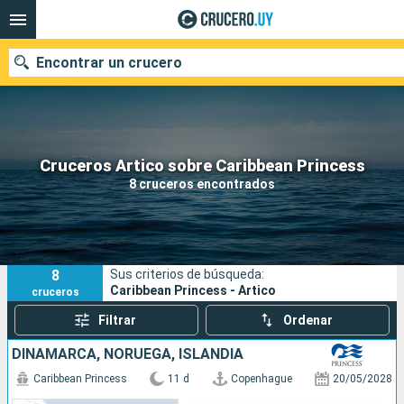
Encontrar un crucero
Nuestros destinos
Cruceros Artico sobre Caribbean Princess
8 cruceros encontrados
Fecha de salida
Puertos
Compañías
8
Sus criterios de búsqueda:
Buscar
Caribbean Princess - Artico
cruceros
Filtrar
Ordenar
DINAMARCA, NORUEGA, ISLANDIA
Caribbean Princess
11 d
Copenhague
20/05/2028