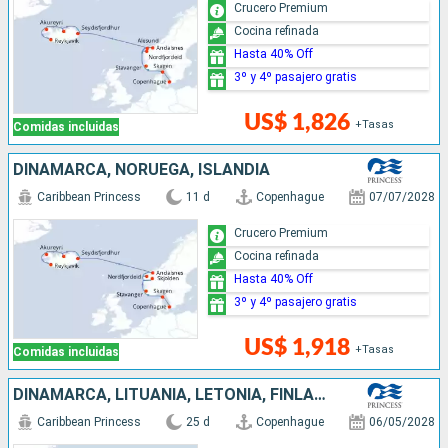
Crucero Premium
Cocina refinada
Hasta 40% Off
3º y 4º pasajero gratis
US$ 1,826
+Tasas
Comidas incluidas
DINAMARCA, NORUEGA, ISLANDIA
Caribbean Princess
11 d
Copenhague
07/07/2028
Crucero Premium
Cocina refinada
Hasta 40% Off
3º y 4º pasajero gratis
US$ 1,918
+Tasas
Comidas incluidas
DINAMARCA, LITUANIA, LETONIA, FINLANDIA, ESTONIA, SUECIA, ALEMANIA, NORUEGA, ISLANDIA
Caribbean Princess
25 d
Copenhague
06/05/2028