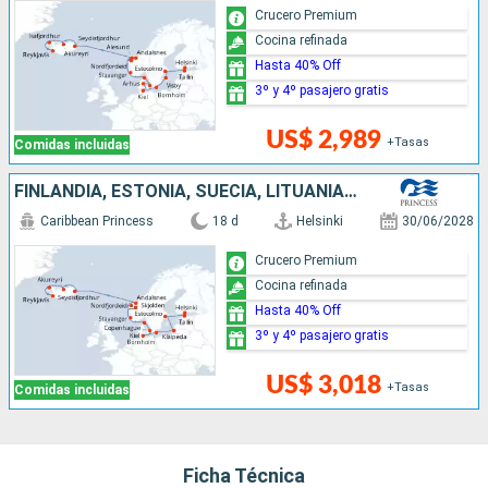
Crucero Premium
Cocina refinada
Hasta 40% Off
3º y 4º pasajero gratis
US$ 2,989
+Tasas
Comidas incluidas
FINLANDIA, ESTONIA, SUECIA, LITUANIA, DINAMARCA, ALEMANIA, NORUEGA, ISLANDIA
Caribbean Princess
18 d
Helsinki
30/06/2028
Crucero Premium
Cocina refinada
Hasta 40% Off
3º y 4º pasajero gratis
US$ 3,018
+Tasas
Comidas incluidas
Ficha Técnica