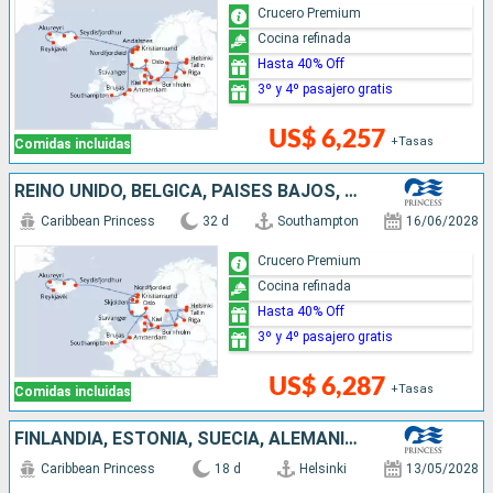
Crucero Premium
Cocina refinada
Hasta 40% Off
3º y 4º pasajero gratis
US$ 6,257
+Tasas
Comidas incluidas
REINO UNIDO, BÉLGICA, PAISES BAJOS, DINAMARCA, ALEMANIA, LETONIA, FINLANDIA, ESTONIA, SUECIA, LITUANIA, NORUEGA, ISLANDIA
Caribbean Princess
32 d
Southampton
16/06/2028
Crucero Premium
Cocina refinada
Hasta 40% Off
3º y 4º pasajero gratis
US$ 6,287
+Tasas
Comidas incluidas
FINLANDIA, ESTONIA, SUECIA, ALEMANIA, DINAMARCA, NORUEGA, ISLANDIA
Caribbean Princess
18 d
Helsinki
13/05/2028