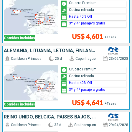
Crucero Premium
Cocina refinada
Hasta 40% Off
3º y 4º pasajero gratis
US$ 4,601
+Tasas
Comidas incluidas
ALEMANIA, LITUANIA, LETONIA, FINLANDIA, ESTONIA, SUECIA, DINAMARCA, NORUEGA, ISLANDIA
Caribbean Princess
25 d
Copenhague
23/06/2028
Crucero Premium
Cocina refinada
Hasta 40% Off
3º y 4º pasajero gratis
US$ 4,641
+Tasas
Comidas incluidas
REINO UNIDO, BÉLGICA, PAISES BAJOS, NORUEGA, DINAMARCA, LITUANIA, LETONIA, FINLANDIA, ESTONIA, SUECIA, ALEMANIA, ISLANDIA
Caribbean Princess
32 d
Southampton
29/04/2028