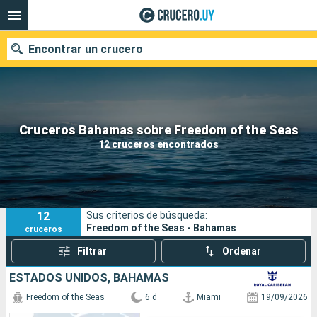
Encontrar un crucero
Nuestros destinos
Cruceros Bahamas sobre Freedom of the Seas
12 cruceros encontrados
Fecha de salida
Puertos
Compañías
12
Sus criterios de búsqueda:
Buscar
Freedom of the Seas - Bahamas
cruceros
Filtrar
Ordenar
ESTADOS UNIDOS, BAHAMAS
Freedom of the Seas
6 d
Miami
19/09/2026