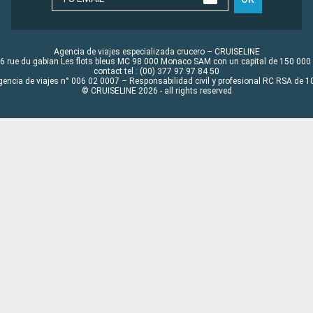
Agencia de viajes especializada crucero – CRUISELINE
6 rue du gabian Les flots bleus MC 98 000 Monaco SAM con un capital de 150 000
contact tel : (00) 377 97 97 84 50
gencia de viajes n° 006 02 0007 – Responsabilidad civil y profesional RC RSA de
© CRUISELINE 2026 - all rights reserved