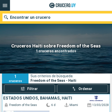
Encontrar un crucero
Nuestros destinos
Cruceros Haiti sobre Freedom of the Seas
1 cruceros encontrados
Fecha de salida
Puertos
Compañías
1
Sus criterios de búsqueda:
Buscar
Freedom of the Seas - Haiti
cruceros
Filtrar
Ordenar
ESTADOS UNIDOS, BAHAMAS, HAITI
Freedom of the Seas
6 d
Miami
13/03/2028