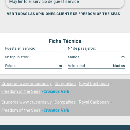
Muy lento el servicio de guest service
VER TODAS LAS OPINIONES CLIENTE DE FREEDOM OF THE SEAS
Ficha Técnica
Puesta en servicio:
N° de pasajeros:
N° tripunlates:
Manga:
m
Eslora:
m
Velocidad:
Nudos
Cruceros www.cruceros.uy
Compañías
Royal Caribbean
Freedom of the Seas
Cruceros Haiti
Cruceros www.cruceros.uy
Compañías
Royal Caribbean
Freedom of the Seas
Cruceros Haiti