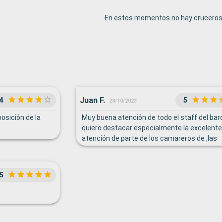
En estos momentos no hay cruceros 
Juan F.
4
5
28/10/2023
osición de la
Muy buena atención de todo el staff del bar
quiero destacar especialmente la excelente
atención de parte de los camareros de ,las
cenas en el restaurante Marco Polo , por su
amabilidad y diligencia , y siempre atentos, 
parte de quienes nos atendieron en st 13 FW
5
Waiter Fabiano y su asistente Robertho Jea
además de la muy buena atención de muca
camarera de a bordo de nuestra habitación 
7031 desde el día 14 al 21 de octubre, las
excurciones buenas siendo muy disfrutable