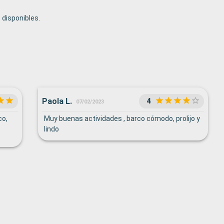
disponibles.
Paola L.
4
07/02/2023
co,
Muy buenas actividades , barco cómodo, prolijo y
lindo
de
 el
n,
na o
la
s