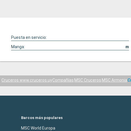
Puesta en servicio:
Manga:
m
Cruceros www.cruceros.uy
Compañías
MSC Cruceros
MSC Armonia
C
Barcos más populares
MSC World Europa