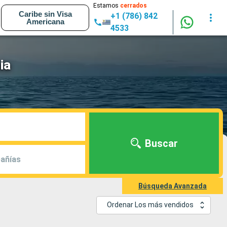
Estamos
cerrados
Caribe sin Visa
+1 (786) 842
Americana
4533
ia
Buscar
añías
Búsqueda Avanzada
Ordenar Los más vendidos