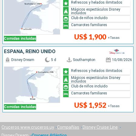
Refrescos y helados ilimitados
Mágicos espectáculos Disney
incluidos
Club de niños incluido
Camarotes familiares
US$ 1,900
+Tasas
Comidas incluidas
ESPAÑA, REINO UNIDO
Disney Dream
5 d
Southampton
10/08/2026
Refrescos y helados ilimitados
Mágicos espectáculos Disney
incluidos
Club de niños incluido
Camarotes familiares
US$ 1,952
+Tasas
Comidas incluidas
Cruceros www.cruceros.uy
Compañías
Disney Cruise Line
Disney Dream
Cruceros Atlántico