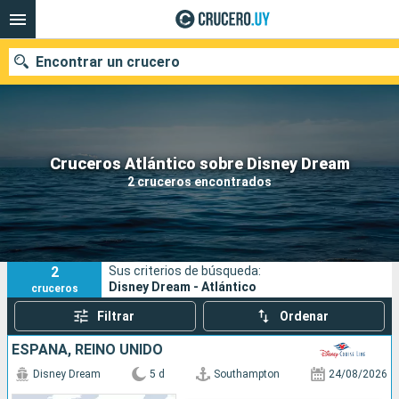
Encontrar un crucero
Nuestros destinos
Cruceros Atlántico sobre Disney Dream
2 cruceros encontrados
Fecha de salida
Puertos
Compañías
2
Sus criterios de búsqueda:
Buscar
Disney Dream - Atlántico
cruceros
Filtrar
Ordenar
ESPAÑA, REINO UNIDO
Disney Dream
5 d
Southampton
24/08/2026