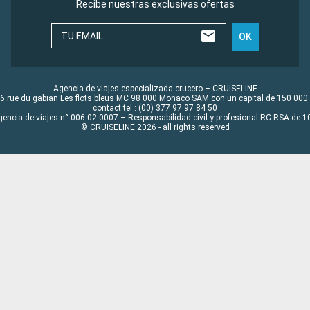
Recibe nuestras exclusivas ofertas
TU EMAIL
OK
Agencia de viajes especializada crucero – CRUISELINE
6 rue du gabian Les flots bleus MC 98 000 Monaco SAM con un capital de 150 000
contact tel : (00) 377 97 97 84 50
gencia de viajes n° 006 02 0007 – Responsabilidad civil y profesional RC RSA de
© CRUISELINE 2026 - all rights reserved