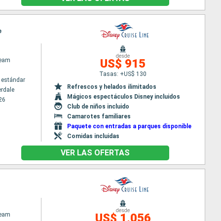
e
desde
ream
US$ 915
Tasas: +US$ 130
 estándar
Refrescos y helados ilimitados
erdale
Mágicos espectáculos Disney incluidos
26
Club de niños incluido
Camarotes familiares
Paquete con entradas a parques disponible
Comidas incluidas
VER LAS OFERTAS
desde
ream
US$ 1,056