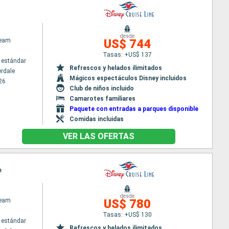
desde
ream
US$ 744
Tasas: +US$ 137
 estándar
Refrescos y helados ilimitados
erdale
Mágicos espectáculos Disney incluidos
26
Club de niños incluido
Camarotes familiares
Paquete con entradas a parques disponible
Comidas incluidas
VER LAS OFERTAS
e
desde
ream
US$ 780
Tasas: +US$ 130
 estándar
Refrescos y helados ilimitados