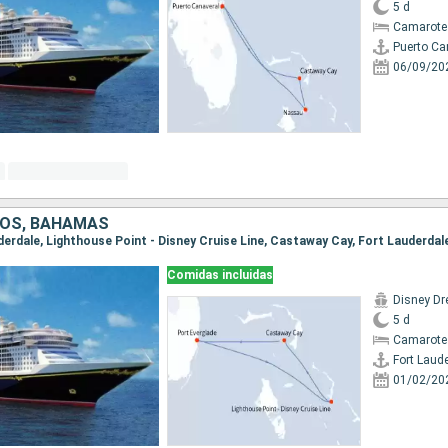
5 d
Camarote
Puerto Ca
06/09/20
DOS, BAHAMAS
uderdale, Lighthouse Point - Disney Cruise Line, Castaway Cay, Fort Lauderdal
Comidas incluidas
Disney D
5 d
Camarote
Fort Laud
01/02/20