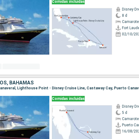
Comidas incluidas
Disney D
8 d
Camarote
Fort Laud
02/10/20
DOS, BAHAMAS
 Canaveral, Lighthouse Point - Disney Cruise Line, Castaway Cay, Puerto Canav
Comidas incluidas
Disney D
5 d
Camarote
Puerto Ca
16/08/20