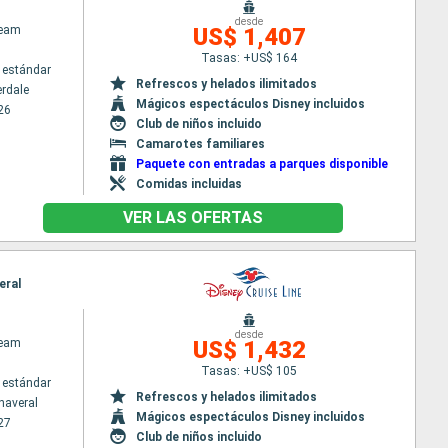
desde
ream
US$ 1,407
Tasas: +US$ 164
 estándar
Refrescos y helados ilimitados
erdale
Mágicos espectáculos Disney incluidos
26
Club de niños incluido
Camarotes familiares
Paquete con entradas a parques disponible
Comidas incluidas
VER LAS OFERTAS
eral
desde
ream
US$ 1,432
Tasas: +US$ 105
 estándar
Refrescos y helados ilimitados
naveral
Mágicos espectáculos Disney incluidos
27
Club de niños incluido