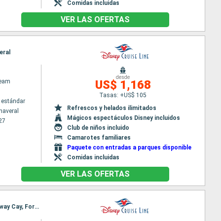
Comidas incluidas
VER LAS OFERTAS
eral
desde
ream
US$ 1,168
Tasas: +US$ 105
 estándar
Refrescos y helados ilimitados
naveral
Mágicos espectáculos Disney incluidos
27
Club de niños incluido
Camarotes familiares
Paquete con entradas a parques disponible
Comidas incluidas
VER LAS OFERTAS
Itinerario : Fort Lauderdale, Lighthouse Point - Disney Cruise Line, San Juan, Puerto Plata, Castaway Cay, Fort Lauderdale