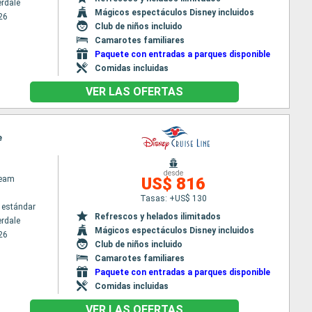
erdale
Mágicos espectáculos Disney incluidos
26
Club de niños incluido
Camarotes familiares
Paquete con entradas a parques disponible
Comidas incluidas
VER LAS OFERTAS
e
desde
ream
US$ 816
Tasas: +US$ 130
 estándar
Refrescos y helados ilimitados
erdale
Mágicos espectáculos Disney incluidos
26
Club de niños incluido
Camarotes familiares
Paquete con entradas a parques disponible
Comidas incluidas
VER LAS OFERTAS