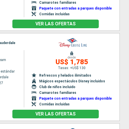
Camarotes familiares
Paquete con entradas a parques disponible
Comidas incluidas
VER LAS OFERTAS
Lauderdale
desde
ream
US$ 1,785
Tasas: +US$ 130
 estándar
Refrescos y helados ilimitados
erdale
Mágicos espectáculos Disney incluidos
27
Club de niños incluido
Camarotes familiares
Paquete con entradas a parques disponible
Comidas incluidas
VER LAS OFERTAS