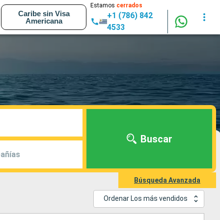
Estamos
cerrados
Caribe sin Visa
+1 (786) 842
Americana
4533
Buscar
añías
Búsqueda Avanzada
Ordenar Los más vendidos