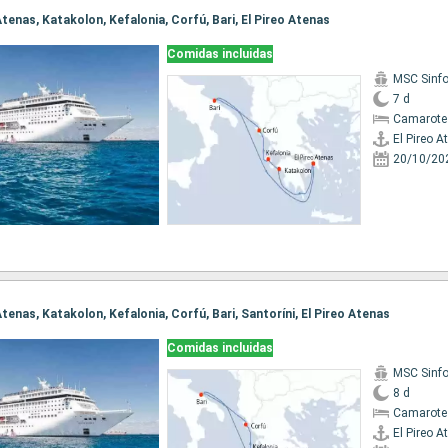
o Atenas, Katakolon, Kefalonia, Corfú, Bari, El Pireo Atenas
Comidas incluidas
MSC Sinfo
7 d
Camarote
El Pireo A
20/10/20
 Atenas, Katakolon, Kefalonia, Corfú, Bari, Santoríni, El Pireo Atenas
Comidas incluidas
MSC Sinfo
8 d
Camarote
El Pireo A