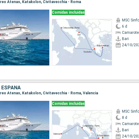
l Pireo Atenas, Katakolon, Civitavecchia - Roma
Comidas incluidas
MSC Sinfo
6 d
Camarote
Bari
24/10/20
A, ESPAÑA
l Pireo Atenas, Katakolon, Civitavecchia - Roma, Valencia
Comidas incluidas
MSC Sinfo
8 d
Camarote
Bari
24/10/20