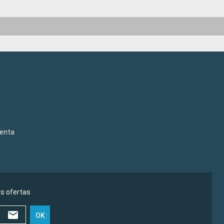
venta
as ofertas
OK