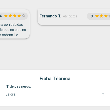
Fernando T.
4
3
08/10/2024
cha con bebidas
lo que no pide no
lo cobran. Le
 lástima A favor
l club de niños.
Ficha Técnica
N° de pasajeros:
Eslora:
m