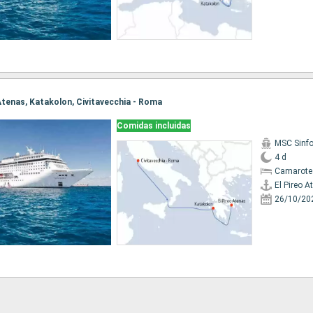
o Atenas, Katakolon, Civitavecchia - Roma
Comidas incluidas
MSC Sinfo
4 d
Camarote 
El Pireo A
26/10/20