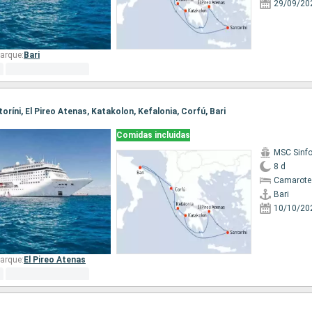
29/09/20
arque:
Bari
ntoríni, El Pireo Atenas, Katakolon, Kefalonia, Corfú, Bari
Comidas incluidas
MSC Sinfo
8 d
Camarote
Bari
10/10/20
arque:
El Pireo Atenas