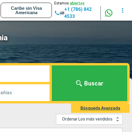
Estamos
abiertos
Caribe sin Visa
+1 (786) 842
Americana
4533
nia
Buscar
añías
Búsqueda Avanzada
Ordenar Los más vendidos