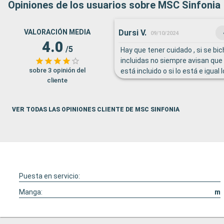
Opiniones de los usuarios sobre MSC Sinfonia
Dursi V.
VALORACIÓN MEDIA
09/10/2024
4.0
/5
Hay que tener cuidado , si se bi
incluidas no siempre avisan que 
sobre 3 opinión del
está incluido o si lo está e igual 
cliente
paso a mi hija el el bar Mare.Una
mis nietos pasaron muy bien el e
VER TODAS LAS OPINIONES CLIENTE DE MSC SINFONIA
Puesta en servicio:
Manga:
m