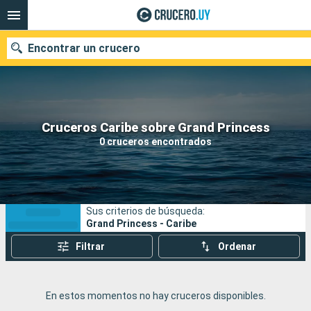
Encontrar un crucero
Nuestros destinos
Cruceros Caribe sobre Grand Princess
0 cruceros encontrados
Fecha de salida
Puertos
Compañías
Sus criterios de búsqueda:
Buscar
Grand Princess - Caribe
Filtrar
Ordenar
En estos momentos no hay cruceros disponibles.