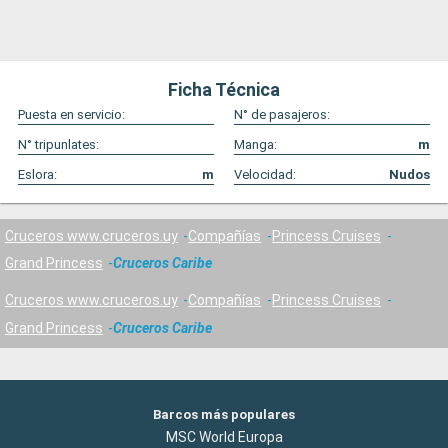
Ficha Técnica
Puesta en servicio:
N° de pasajeros:
N° tripunlates:
Manga:
m
Eslora:
m
Velocidad:
Nudos
Cruceros www.cruceros.uy
Compañías
Princess Cruises
Grand Princess
Cruceros Caribe
Cruceros www.cruceros.uy
Compañías
Princess Cruises
Grand Princess
Cruceros Caribe
Barcos más populares
MSC World Europa