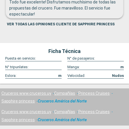
Todo fue excelente! Disfrutamos muchísimo de todas las
propuestas del crucero. Fue maravilloso. El servicio fue
espectacular!
VER TODAS LAS OPINIONES CLIENTE DE SAPPHIRE PRINCESS
Ficha Técnica
Puesta en servicio:
N° de pasajeros:
N° tripunlates:
Manga:
m
Eslora:
m
Velocidad:
Nudos
Cruceros www.cruceros.uy
Compañías
Princess Cruises
Sapphire princess
Cruceros América del Norte
Cruceros www.cruceros.uy
Compañías
Princess Cruises
Sapphire princess
Cruceros América del Norte