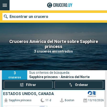
Encontrar un crucero
Cruceros América del Norte sobre Sapphire
Nuestros destinos
princess
3 cruceros encontrados
Fecha de salida
Puertos
Compañías
3
Sus criterios de búsqueda:
Buscar
Sapphire princess - América del Norte
cruceros
Filtrar
Ordenar
ESTADOS UNIDOS, CANADÁ
Sapphire princess
11 d
Boston
13/10/2026