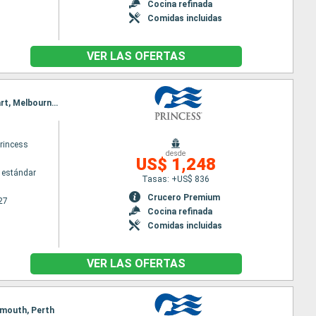
Cocina refinada
Comidas incluidas
VER LAS OFERTAS
Itinerario : Auckland, Bay of islands, Tauranga, Wellington, Christchurch, Dunedin, Fjordland, Hobart, Melbourne, Sidney
princess
desde
US$ 1,248
 estándar
Tasas: +US$ 836
Crucero Premium
27
Cocina refinada
Comidas incluidas
VER LAS OFERTAS
Exmouth, Perth