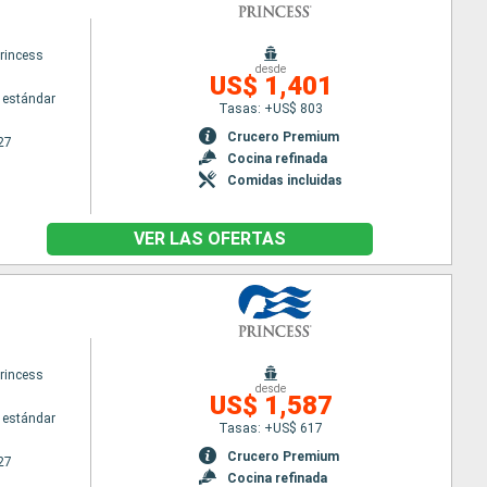
princess
desde
US$ 1,401
 estándar
Tasas: +US$ 803
Crucero Premium
27
Cocina refinada
Comidas incluidas
VER LAS OFERTAS
princess
desde
US$ 1,587
 estándar
Tasas: +US$ 617
Crucero Premium
27
Cocina refinada