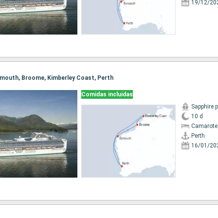
19/12/20
 Exmouth, Broome, Kimberley Coast, Perth
Comidas incluidas
Sapphire 
10 d
Camarote
Perth
16/01/20