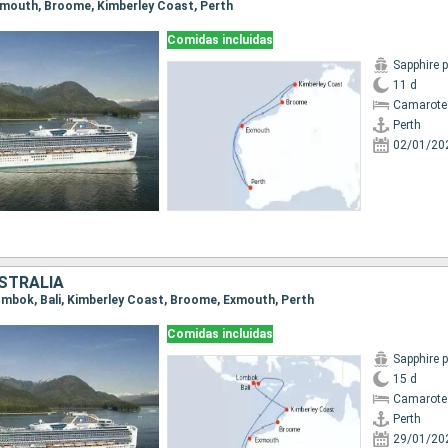
 Exmouth, Broome, Kimberley Coast, Perth
Comidas incluidas
Sapphire 
11 d
Camarote
Perth
02/01/20
USTRALIA
 Lombok, Bali, Kimberley Coast, Broome, Exmouth, Perth
Comidas incluidas
Sapphire 
15 d
Camarote
Perth
29/01/20