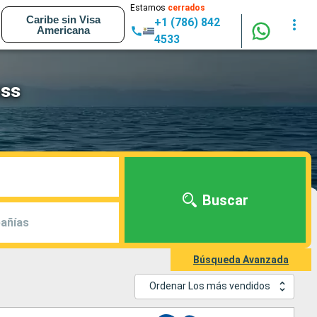
Estamos
cerrados
Caribe sin Visa
+1 (786) 842
Americana
4533
ess
Buscar
añías
Búsqueda Avanzada
Ordenar Los más vendidos