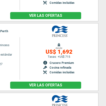
Comidas incluidas
VER LAS OFERTAS
 Perth
princess
desde
US$ 1,692
 estándar
Tasas: +US$ 715
Crucero Premium
27
Cocina refinada
Comidas incluidas
VER LAS OFERTAS