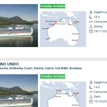
Comidas incluidas
Sapphire 
18 d
Camarote
Sidney
24/11/20
INO UNIDO
Broome, Kimberley Coast, Darwin, Cairns, Isla Willis, Brisbane
Comidas incluidas
Sapphire 
14 d
Camarote
Perth
10/10/20