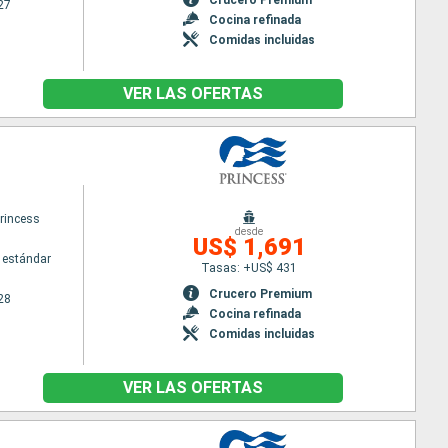
27
Cocina refinada
Comidas incluidas
VER LAS OFERTAS
princess
desde
US$ 1,691
 estándar
Tasas: +US$ 431
Crucero Premium
28
Cocina refinada
Comidas incluidas
VER LAS OFERTAS