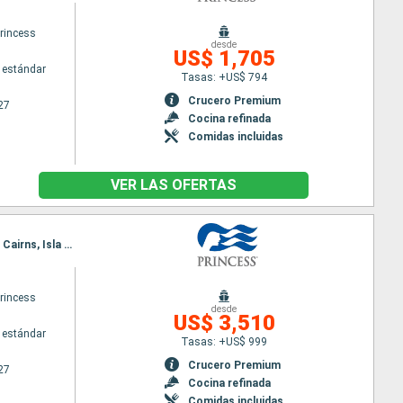
princess
desde
US$ 1,705
 estándar
Tasas: +US$ 794
Crucero Premium
27
Cocina refinada
Comidas incluidas
VER LAS OFERTAS
Itinerario : Singapur, Kuala Lumpur, Penang, Phuket, Bali, Perth, Broome, Kimberley Coast, Darwin, Cairns, Isla Willis, Brisbane, Sidney
princess
desde
US$ 3,510
 estándar
Tasas: +US$ 999
Crucero Premium
27
Cocina refinada
Comidas incluidas