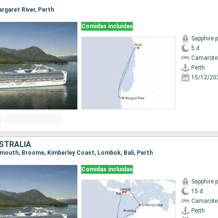
argaret River, Perth
Comidas incluidas
Sapphire 
5 d
Camarote
Perth
15/12/20
USTRALIA
 Exmouth, Broome, Kimberley Coast, Lombok, Bali, Perth
Comidas incluidas
Sapphire 
15 d
Camarote
Perth