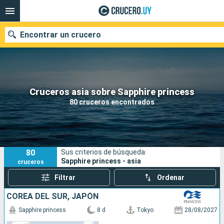
Encontrar un crucero
Nuestros destinos
Cruceros asia sobre Sapphire princess
80 cruceros encontrados
Fecha de salida
Puertos
Compañías
80
Sus criterios de búsqueda:
Buscar
Sapphire princess - asia
cruceros
Filtrar
Ordenar
COREA DEL SUR, JAPÓN
Sapphire princess
8 d
Tokyo
28/08/2027