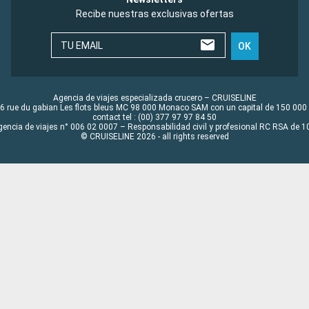
Recibe nuestras exclusivas ofertas
TU EMAIL
OK
Agencia de viajes especializada crucero – CRUISELINE
6 rue du gabian Les flots bleus MC 98 000 Monaco SAM con un capital de 150 000
contact tel : (00) 377 97 97 84 50
gencia de viajes n° 006 02 0007 – Responsabilidad civil y profesional RC RSA de
© CRUISELINE 2026 - all rights reserved