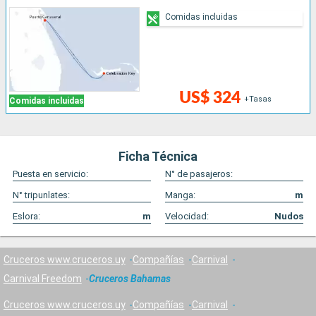
Comidas incluidas
US$ 324
+Tasas
Comidas incluidas
Ficha Técnica
Puesta en servicio:
N° de pasajeros:
N° tripunlates:
Manga:
m
Eslora:
m
Velocidad:
Nudos
Cruceros www.cruceros.uy
Compañías
Carnival
Carnival Freedom
Cruceros Bahamas
Cruceros www.cruceros.uy
Compañías
Carnival