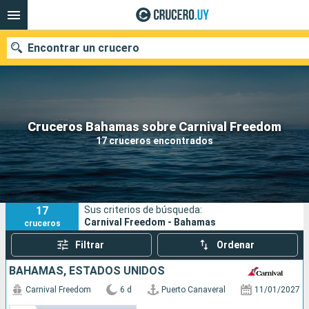
Encontrar un crucero
Nuestros destinos
Cruceros Bahamas sobre Carnival Freedom
17 cruceros encontrados
Fecha de salida
Puertos
Compañías
17
Sus criterios de búsqueda:
Buscar
Carnival Freedom - Bahamas
cruceros
Filtrar
Ordenar
BAHAMAS, ESTADOS UNIDOS
Carnival Freedom
6 d
Puerto Canaveral
11/01/2027