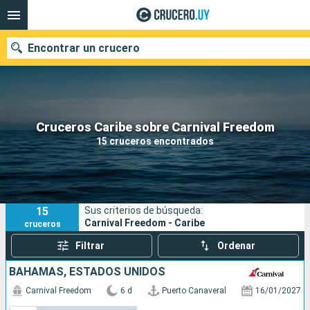
Encontrar un crucero
Nuestros destinos
Cruceros Caribe sobre Carnival Freedom
15 cruceros encontrados
Fecha de salida
Puertos
Compañías
15
Sus criterios de búsqueda:
Buscar
Carnival Freedom - Caribe
cruceros
Filtrar
Ordenar
BAHAMAS, ESTADOS UNIDOS
Carnival Freedom
6 d
Puerto Canaveral
16/01/2027