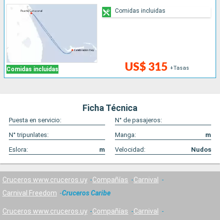
Comidas incluidas
US$ 315
+Tasas
Comidas incluidas
Ficha Técnica
Puesta en servicio:
N° de pasajeros:
N° tripunlates:
Manga:
m
Eslora:
m
Velocidad:
Nudos
Cruceros www.cruceros.uy
Compañías
Carnival
Carnival Freedom
Cruceros Caribe
Cruceros www.cruceros.uy
Compañías
Carnival