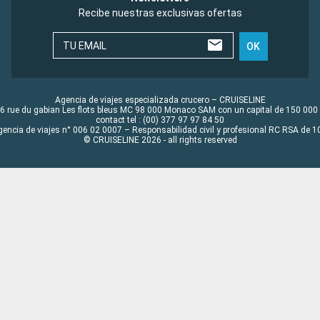
Recibe nuestras exclusivas ofertas
TU EMAIL
OK
Agencia de viajes especializada crucero – CRUISELINE
6 rue du gabian Les flots bleus MC 98 000 Monaco SAM con un capital de 150 000
contact tel : (00) 377 97 97 84 50
gencia de viajes n° 006 02 0007 – Responsabilidad civil y profesional RC RSA de
© CRUISELINE 2026 - all rights reserved