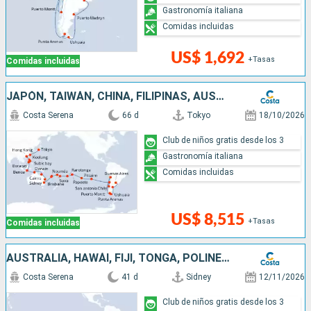
Gastronomía italiana
Comidas incluidas
US$ 1,692
+Tasas
Comidas incluidas
JAPÓN, TAIWÁN, CHINA, FILIPINAS, AUSTRALIA, HAWÁI, FIJI, TONGA, POLINESIA, CHILE, ARGENTINA
Costa Serena
66 d
Tokyo
18/10/2026
Club de niños gratis desde los 3
Gastronomía italiana
Comidas incluidas
US$ 8,515
+Tasas
Comidas incluidas
AUSTRALIA, HAWÁI, FIJI, TONGA, POLINESIA, CHILE, ARGENTINA
Costa Serena
41 d
Sidney
12/11/2026
Club de niños gratis desde los 3