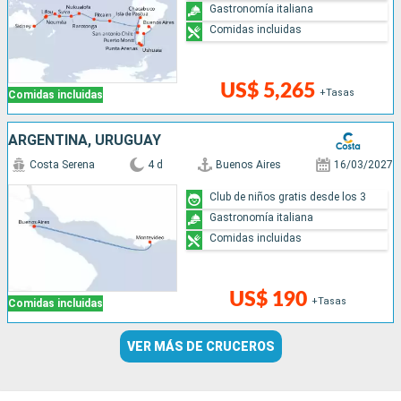
Gastronomía italiana
Comidas incluidas
US$ 5,265
+Tasas
Comidas incluidas
ARGENTINA, URUGUAY
Costa Serena
4 d
Buenos Aires
16/03/2027
Club de niños gratis desde los 3
Gastronomía italiana
Comidas incluidas
US$ 190
+Tasas
Comidas incluidas
VER MÁS DE CRUCEROS