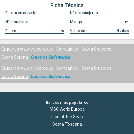
Ficha Técnica
Puesta en servicio:
N° de pasajeros:
N° tripunlates:
Manga:
m
Eslora:
m
Velocidad:
Nudos
Cruceros www.cruceros.uy
Compañías
Costa Cruceros
Costa Serena
Cruceros Sudamérica
Cruceros www.cruceros.uy
Compañías
Costa Cruceros
Costa Serena
Cruceros Sudamérica
Barcos más populares
MSC World Europa
Icon of the Seas
Costa Toscana