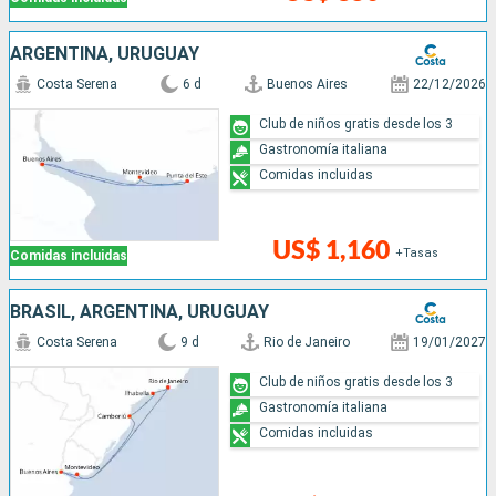
ARGENTINA, URUGUAY
Costa Serena
6 d
Buenos Aires
22/12/2026
Club de niños gratis desde los 3
Gastronomía italiana
Comidas incluidas
US$ 1,160
+Tasas
Comidas incluidas
BRASIL, ARGENTINA, URUGUAY
Costa Serena
9 d
Rio de Janeiro
19/01/2027
Club de niños gratis desde los 3
Gastronomía italiana
Comidas incluidas