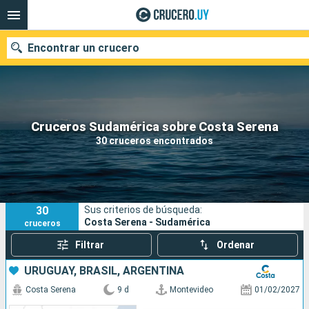
Encontrar un crucero
Nuestros destinos
Cruceros Sudamérica sobre Costa Serena
30 cruceros encontrados
Fecha de salida
Puertos
Compañías
30
Sus criterios de búsqueda:
Buscar
Costa Serena - Sudamérica
cruceros
Filtrar
Ordenar
URUGUAY, BRASIL, ARGENTINA
Costa Serena
9 d
Montevideo
01/02/2027