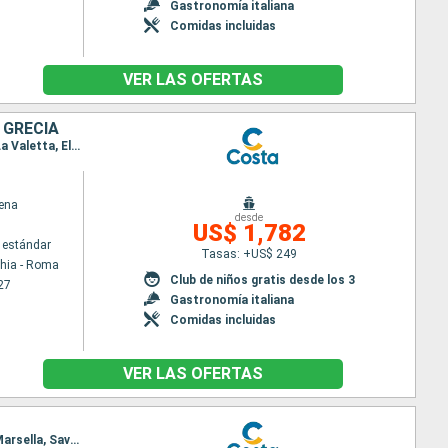
Gastronomía italiana
Comidas incluidas
VER LAS OFERTAS
 GRECIA
Itinerario : Civitavecchia - Roma, Ajaccio, Savona, Marsella, Barcelona, Ibiza, Palma de Mallorca, La Valetta, El Pireo Atenas, Santoríni, Mykonos, Messina (estrecho), Civitavecchia - Roma
ena
desde
US$ 1,782
 estándar
Tasas: +US$ 249
chia - Roma
Club de niños gratis desde los 3
27
Gastronomía italiana
Comidas incluidas
VER LAS OFERTAS
Itinerario : El Pireo Atenas, Santoríni, Mykonos, La Valetta, Ibiza, Palma de Mallorca, Barcelona, Marsella, Savona, Civitavecchia - Roma, Nápoles, Cagliari, Palermo, La Valetta, Catania, Tarente, Argostoli, Mykonos, El Pireo Atenas