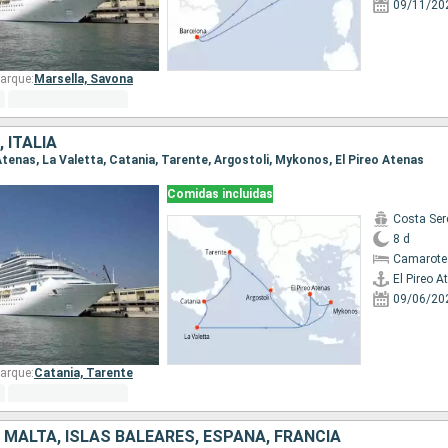
09/11/20
arque:
Marsella,
Savona
 ITALIA
o Atenas, La Valetta, Catania, Tarente, Argostoli, Mykonos, El Pireo Atenas
Comidas incluidas
Costa Ser
8 d
Camarote
El Pireo A
09/06/20
arque:
Catania,
Tarente
A, MALTA, ISLAS BALEARES, ESPAÑA, FRANCIA