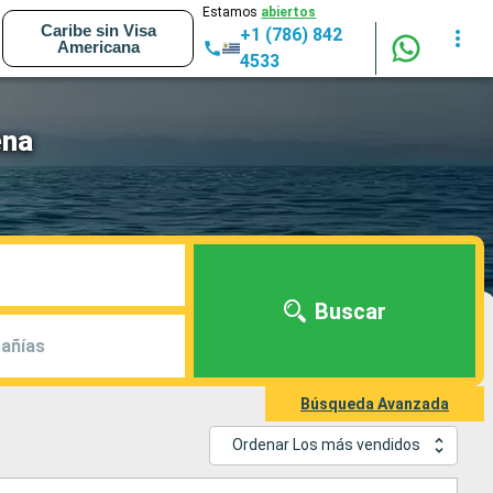
Estamos
abiertos
Caribe sin Visa
+1 (786) 842
Americana
4533
ena
Buscar
añías
Búsqueda Avanzada
Ordenar Los más vendidos