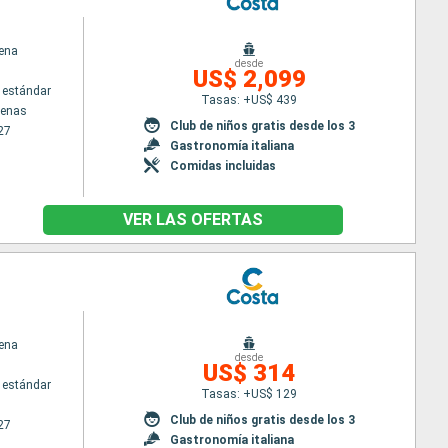
ena
desde
US$ 2,099
 estándar
Tasas: +US$ 439
tenas
Club de niños gratis desde los 3
27
Gastronomía italiana
Comidas incluidas
VER LAS OFERTAS
ena
desde
US$ 314
 estándar
Tasas: +US$ 129
Club de niños gratis desde los 3
27
Gastronomía italiana