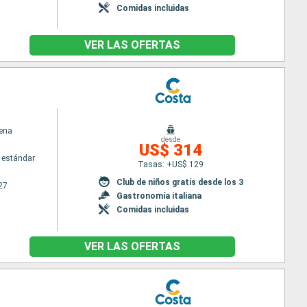
Comidas incluidas
VER LAS OFERTAS
ena
desde
US$ 314
 estándar
Tasas: +US$ 129
Club de niños gratis desde los 3
27
Gastronomía italiana
Comidas incluidas
VER LAS OFERTAS