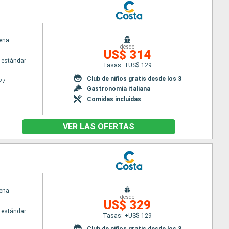
ena
desde
US$ 314
 estándar
Tasas: +US$ 129
Club de niños gratis desde los 3
27
Gastronomía italiana
Comidas incluidas
VER LAS OFERTAS
ena
desde
US$ 329
 estándar
Tasas: +US$ 129
Club de niños gratis desde los 3