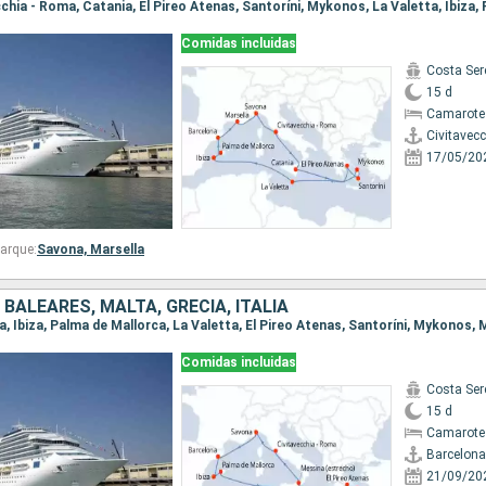
Comidas incluidas
Costa Ser
15 d
Camarote
Civitavec
17/05/20
arque:
Savona,
Marsella
 BALEARES, MALTA, GRECIA, ITALIA
Comidas incluidas
Costa Ser
15 d
Camarote
Barcelona
21/09/20