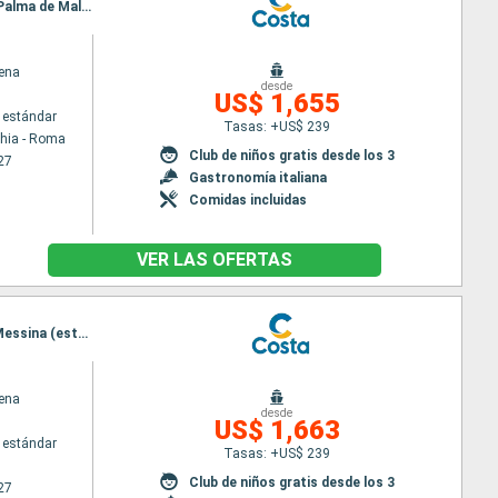
Itinerario : Civitavecchia - Roma, Catania, El Pireo Atenas, Santoríni, Mykonos, La Valetta, Ibiza, Palma de Mallorca, Barcelona, Marsella, Savona, Civitavecchia - Roma
ena
desde
US$ 1,655
 estándar
Tasas: +US$ 239
chia - Roma
Club de niños gratis desde los 3
27
Gastronomía italiana
Comidas incluidas
VER LAS OFERTAS
Itinerario : Barcelona, Ibiza, Palma de Mallorca, La Valetta, El Pireo Atenas, Santoríni, Mykonos, Messina (estrecho), Civitavecchia - Roma, Savona, Barcelona
ena
desde
US$ 1,663
 estándar
Tasas: +US$ 239
Club de niños gratis desde los 3
27