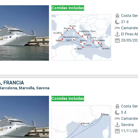
Comidas incluidas
Costa Ser
21 d
Camarote
El Pireo A
20/05/20
A, FRANCIA
 Barcelona, Marsella, Savona
Comidas incluidas
Costa Ser
5 d
Camarote
Savona
11/11/20