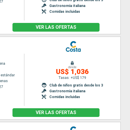
27
Gastronomía italiana
Comidas incluidas
VER LAS OFERTAS
ena
desde
US$ 1,036
 estándar
Tasas: +US$ 179
tenas
Club de niños gratis desde los 3
27
Gastronomía italiana
Comidas incluidas
VER LAS OFERTAS