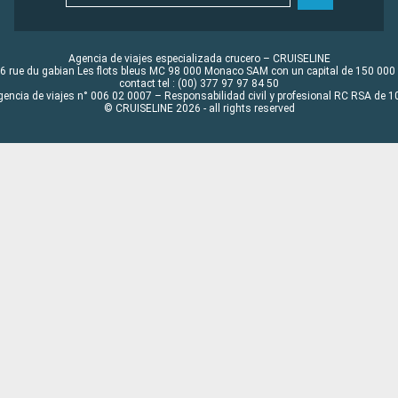
Agencia de viajes especializada crucero – CRUISELINE
6 rue du gabian Les flots bleus MC 98 000 Monaco SAM con un capital de 150 000
contact tel : (00) 377 97 97 84 50
gencia de viajes n° 006 02 0007 – Responsabilidad civil y profesional RC RSA de
© CRUISELINE 2026 - all rights reserved