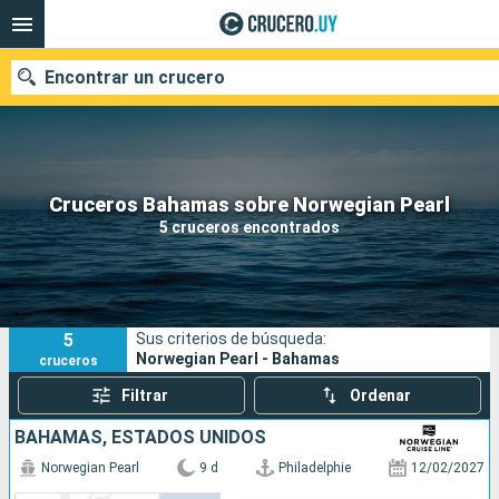
Encontrar un crucero
Nuestros destinos
Cruceros Bahamas sobre Norwegian Pearl
5 cruceros encontrados
Fecha de salida
Puertos
Compañías
5
Sus criterios de búsqueda:
Buscar
Norwegian Pearl - Bahamas
cruceros
Filtrar
Ordenar
BAHAMAS, ESTADOS UNIDOS
Norwegian Pearl
9 d
Philadelphie
12/02/2027