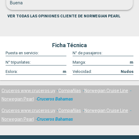
Buena
VER TODAS LAS OPINIONES CLIENTE DE NORWEGIAN PEARL
Ficha Técnica
Puesta en servicio:
N° de pasajeros:
N° tripunlates:
Manga:
m
Eslora:
m
Velocidad:
Nudos
Cruceros www.cruceros.uy
Compañías
Norwegian Cruise Line
Norwegian Pearl
Cruceros Bahamas
Cruceros www.cruceros.uy
Compañías
Norwegian Cruise Line
Norwegian Pearl
Cruceros Bahamas