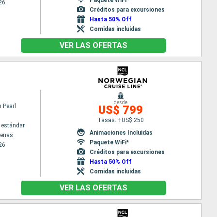
26
Créditos para excursiones
Hasta 50% Off
Comidas incluidas
VER LAS OFERTAS
desde
 Pearl
US$ 799
Tasas: +US$ 250
 estándar
Animaciones Incluidas
tenas
Paquete WiFi*
26
Créditos para excursiones
Hasta 50% Off
Comidas incluidas
VER LAS OFERTAS