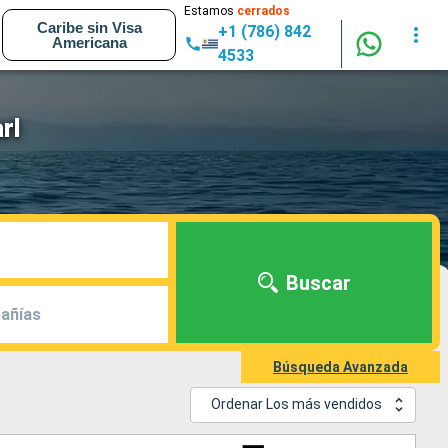
Estamos
cerrados
Caribe sin Visa
+1 (786) 842
Americana
4533
rl
Buscar
añías
Búsqueda Avanzada
Ordenar Los más vendidos