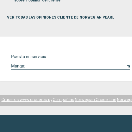
sobre 1 opinión del cliente
VER TODAS LAS OPINIONES CLIENTE DE NORWEGIAN PEARL
Puesta en servicio:
Manga:
m
Cruceros www.cruceros.uy
Compañías
Norwegian Cruise Line
Norwegi