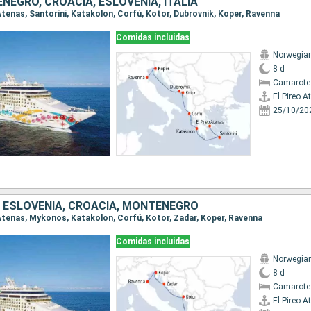
NEGRO, CROACIA, ESLOVENIA, ITALIA
o Atenas, Santoríni, Katakolon, Corfú, Kotor, Dubrovnik, Koper, Ravenna
Comidas incluidas
Norwegian
8 d
Camarote
El Pireo A
25/10/20
A, ESLOVENIA, CROACIA, MONTENEGRO
o Atenas, Mykonos, Katakolon, Corfú, Kotor, Zadar, Koper, Ravenna
Comidas incluidas
Norwegian
8 d
Camarote
El Pireo A