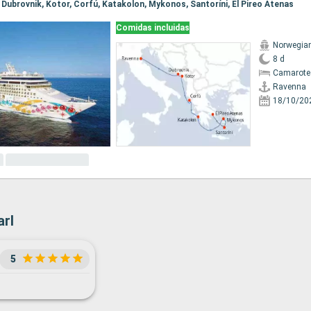
, Dubrovnik, Kotor, Corfú, Katakolon, Mykonos, Santoríni, El Pireo Atenas
Comidas incluidas
Norwegian
8 d
Camarote
Ravenna
18/10/20
arl
5