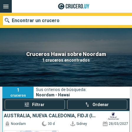
Encontrar un crucero
Nuestros destinos
Cruceros Hawai sobre Noordam
1 cruceros encontrados
Fecha de salida
Puertos
Compañías
1
Sus criterios de búsqueda:
Buscar
Noordam - Hawai
cruceros
Filtrar
Ordenar
AUSTRALIA, NUEVA CALEDONIA, FIDJI (ISLAS), ESTADOS UNIDOS
Noordam
30 d
Sidney
28/03/2027