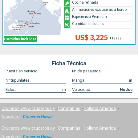
Cocina refinada
Animaciones exclusivas a bordo
Experiencia Premium
Comidas incluidas
US$ 3,225
+Tasas
Comidas incluidas
Ficha Técnica
Puesta en servicio:
N° de pasajeros:
N° tripunlates:
Manga:
m
Eslora:
m
Velocidad:
Nudos
Cruceros www.cruceros.uy
Compañías
Holland America
Noordam
Cruceros Hawai
Cruceros www.cruceros.uy
Compañías
Holland America
Noordam
Cruceros Hawai