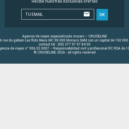
Recibe nuestras exclusivas ofertas
TU EMAIL
OK
Agencia de viajes especializada crucero – CRUISELINE
6 rue du gabian Les flots bleus MC 98 000 Monaco SAM con un capital de 150 000
contact tel : (00) 377 97 97 84 50
gencia de viajes n° 006 02 0007 – Responsabilidad civil y profesional RC RSA de
© CRUISELINE 2026 - all rights reserved