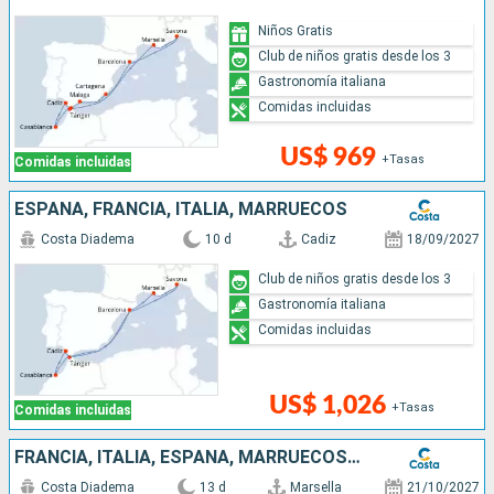
Niños Gratis
Club de niños gratis desde los 3
Gastronomía italiana
Comidas incluidas
US$ 969
+Tasas
Comidas incluidas
ESPAÑA, FRANCIA, ITALIA, MARRUECOS
Costa Diadema
10 d
Cadiz
18/09/2027
Club de niños gratis desde los 3
Gastronomía italiana
Comidas incluidas
US$ 1,026
+Tasas
Comidas incluidas
FRANCIA, ITALIA, ESPAÑA, MARRUECOS, GIBRALTAR, PORTUGAL
Costa Diadema
13 d
Marsella
21/10/2027