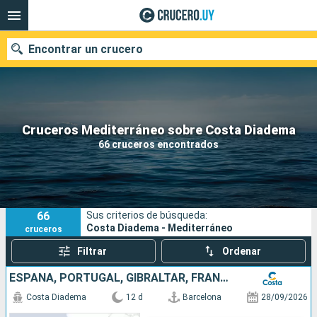
Encontrar un crucero
Nuestros destinos
Cruceros Mediterráneo sobre Costa Diadema
66 cruceros encontrados
Fecha de salida
Puertos
Compañías
66
Sus criterios de búsqueda:
Buscar
Costa Diadema - Mediterráneo
cruceros
Filtrar
Ordenar
ESPAÑA, PORTUGAL, GIBRALTAR, FRANCIA, ITALIA
Costa Diadema
12 d
Barcelona
28/09/2026