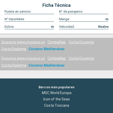
Ficha Técnica
Puesta en servicio:
N° de pasajeros:
N° tripunlates:
Manga:
m
Eslora:
m
Velocidad:
Nudos
Cruceros www.cruceros.uy
Compañías
Costa Cruceros
Costa Diadema
Cruceros Mediterráneo
Cruceros www.cruceros.uy
Compañías
Costa Cruceros
Costa Diadema
Cruceros Mediterráneo
Barcos más populares
MSC World Europa
Icon of the Seas
Costa Toscana