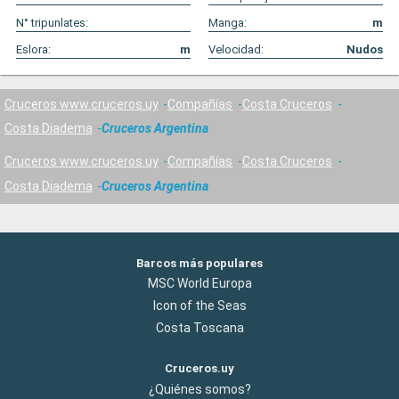
N° tripunlates:
Manga:
m
Eslora:
m
Velocidad:
Nudos
Cruceros www.cruceros.uy
Compañías
Costa Cruceros
Costa Diadema
Cruceros Argentina
Cruceros www.cruceros.uy
Compañías
Costa Cruceros
Costa Diadema
Cruceros Argentina
Barcos más populares
MSC World Europa
Icon of the Seas
Costa Toscana
Cruceros.uy
¿Quiénes somos?