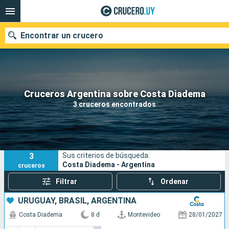
Encontrar un crucero
Nuestros destinos
Cruceros Argentina sobre Costa Diadema
3 cruceros encontrados
Fecha de salida
Puertos
Compañías
3
Sus criterios de búsqueda:
Buscar
Costa Diadema - Argentina
cruceros
Filtrar
Ordenar
URUGUAY, BRASIL, ARGENTINA
Costa Diadema
8 d
Montevideo
28/01/2027