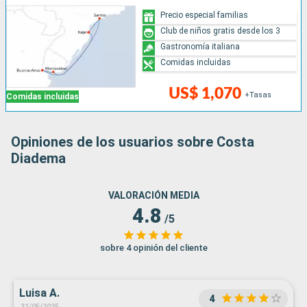
Precio especial familias
Club de niños gratis desde los 3
Gastronomía italiana
Comidas incluidas
US$ 1,070
+Tasas
Comidas incluidas
Opiniones de los usuarios sobre Costa
Diadema
VALORACIÓN MEDIA
4.8
/5
sobre 4 opinión del cliente
Luisa A.
4
31/05/2025