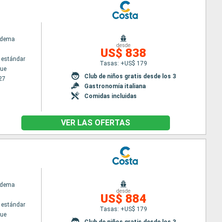
adema
desde
US$ 838
 estándar
Tasas: +US$ 179
ue
Club de niños gratis desde los 3
27
Gastronomía italiana
Comidas incluidas
VER LAS OFERTAS
adema
desde
US$ 884
 estándar
Tasas: +US$ 179
ue
Club de niños gratis desde los 3