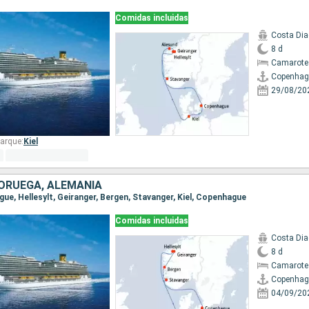
Comidas incluidas
Costa Di
8 d
Camarote
Copenhag
29/08/20
arque:
Kiel
ORUEGA, ALEMANIA
gue, Hellesylt, Geiranger, Bergen, Stavanger, Kiel, Copenhague
Comidas incluidas
Costa Di
8 d
Camarote
Copenhag
04/09/20