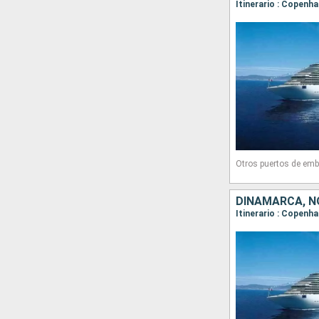
Itinerario : Copenh
Otros puertos de emb
DINAMARCA, N
Itinerario : Copenh