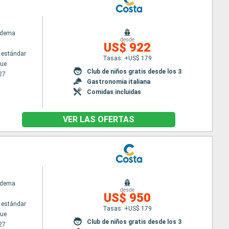
adema
desde
US$ 922
 estándar
Tasas: +US$ 179
ue
Club de niños gratis desde los 3
27
Gastronomía italiana
Comidas incluidas
VER LAS OFERTAS
adema
desde
US$ 950
 estándar
Tasas: +US$ 179
ue
Club de niños gratis desde los 3
27