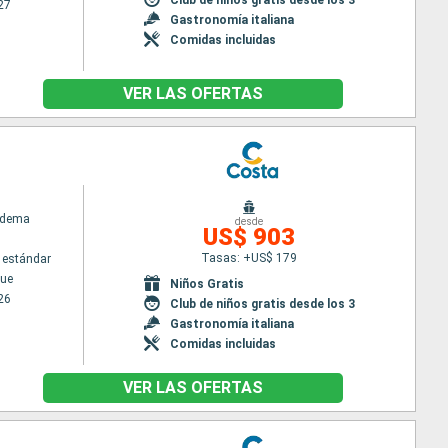
27
Gastronomía italiana
Comidas incluidas
VER LAS OFERTAS
adema
desde
US$ 903
Tasas: +US$ 179
 estándar
ue
Niños Gratis
26
Club de niños gratis desde los 3
Gastronomía italiana
Comidas incluidas
VER LAS OFERTAS