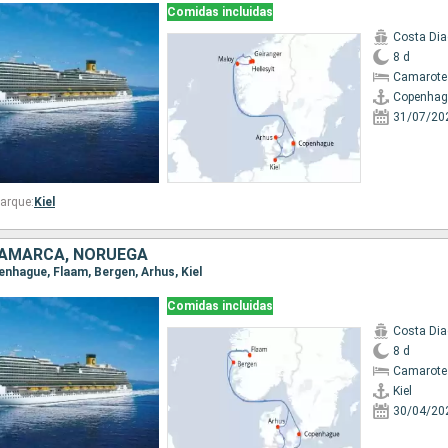
Comidas incluidas
Costa Di
8 d
Camarote
Copenhag
31/07/20
arque:
Kiel
NAMARCA, NORUEGA
openhague, Flaam, Bergen, Arhus, Kiel
Comidas incluidas
Costa Di
8 d
Camarote
Kiel
30/04/20