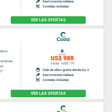
Gastronomía italiana
Comidas incluidas
VER LAS OFERTAS
adema
desde
US$ 988
 estándar
Tasas: +US$ 179
ue
Club de niños gratis desde los 3
27
Gastronomía italiana
Comidas incluidas
VER LAS OFERTAS