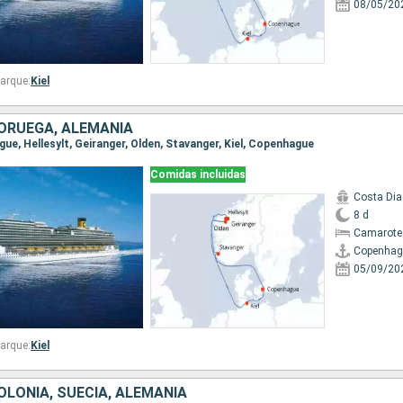
08/05/20
arque:
Kiel
ORUEGA, ALEMANIA
gue, Hellesylt, Geiranger, Olden, Stavanger, Kiel, Copenhague
Comidas incluidas
Costa Di
8 d
Camarote
Copenhag
05/09/20
arque:
Kiel
OLONIA, SUECIA, ALEMANIA