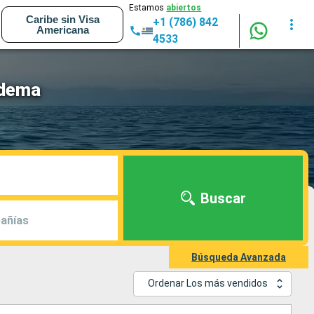
Estamos
abiertos
Caribe sin Visa
+1 (786) 842
Americana
4533
adema
Buscar
añías
Búsqueda Avanzada
Ordenar Los más vendidos