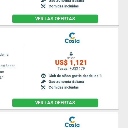
Gastronomía italiana
Comidas incluidas
VER LAS OFERTAS
adema
desde
US$ 1,121
 estándar
Tasas: +US$ 179
ue
Club de niños gratis desde los 3
27
Gastronomía italiana
Comidas incluidas
VER LAS OFERTAS