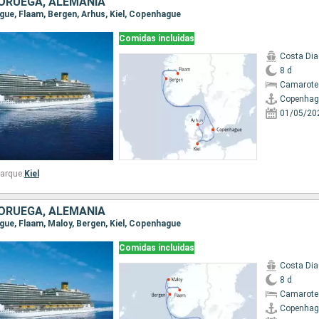
ORUEGA, ALEMANIA
ague, Flaam, Bergen, Arhus, Kiel, Copenhague
Comidas incluidas
Costa Di
8 d
Camarote
Copenhag
01/05/20
arque:
Kiel
ORUEGA, ALEMANIA
ague, Flaam, Maloy, Bergen, Kiel, Copenhague
Comidas incluidas
Costa Di
8 d
Camarote
Copenhag