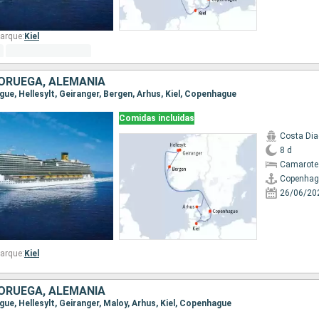
arque:
Kiel
ORUEGA, ALEMANIA
gue, Hellesylt, Geiranger, Bergen, Arhus, Kiel, Copenhague
Comidas incluidas
Costa Di
8 d
Camarote
Copenhag
26/06/20
arque:
Kiel
ORUEGA, ALEMANIA
gue, Hellesylt, Geiranger, Maloy, Arhus, Kiel, Copenhague