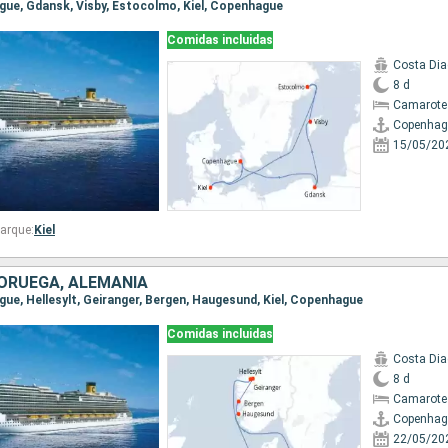
ague, Gdansk, Visby, Estocolmo, Kiel, Copenhague
Comidas incluidas
Costa Di
8 d
Camarote
Copenhag
15/05/20
arque:
Kiel
ORUEGA, ALEMANIA
ague, Hellesylt, Geiranger, Bergen, Haugesund, Kiel, Copenhague
Comidas incluidas
Costa Di
8 d
Camarote
Copenhag
22/05/20