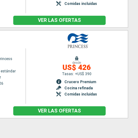
Comidas incluidas
VER LAS OFERTAS
rincess
desde
US$ 426
 estándar
Tasas: +US$ 390
r
Crucero Premium
26
Cocina refinada
Comidas incluidas
VER LAS OFERTAS