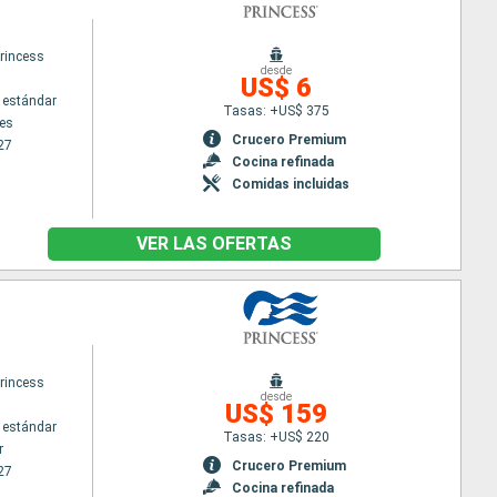
rincess
desde
US$ 6
 estándar
Tasas: +US$ 375
es
Crucero Premium
27
Cocina refinada
Comidas incluidas
VER LAS OFERTAS
rincess
desde
US$ 159
 estándar
Tasas: +US$ 220
r
Crucero Premium
27
Cocina refinada