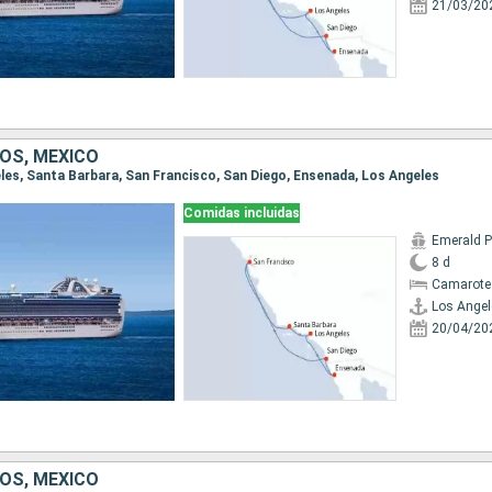
21/03/20
OS, MÉXICO
geles, Santa Barbara, San Francisco, San Diego, Ensenada, Los Angeles
Comidas incluidas
Emerald P
8 d
Camarote
Los Angel
20/04/20
OS, MÉXICO