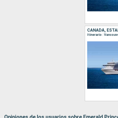
CANADÁ, ESTA
Itinerario : Vancouv
Opiniones de los usuarios sobre Emerald Prin