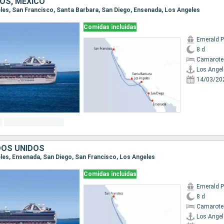
OS, MÉXICO
geles, San Francisco, Santa Barbara, San Diego, Ensenada, Los Angeles
Comidas incluidas
Emerald P
8 d
Camarote
Los Angel
14/03/20
DOS UNIDOS
eles, Ensenada, San Diego, San Francisco, Los Angeles
Comidas incluidas
Emerald P
8 d
Camarote
Los Angel