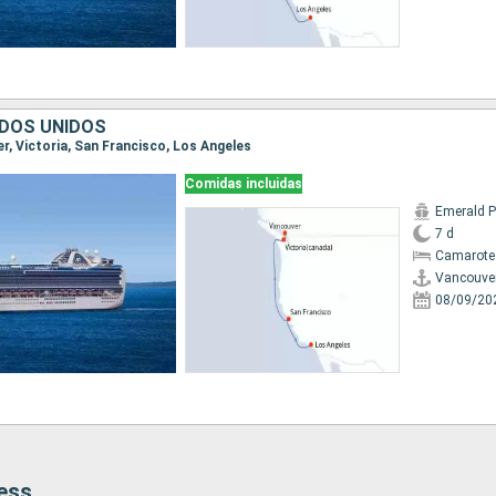
DOS UNIDOS
er, Victoria, San Francisco, Los Angeles
Comidas incluidas
Emerald P
7 d
Camarote
Vancouve
08/09/20
cess