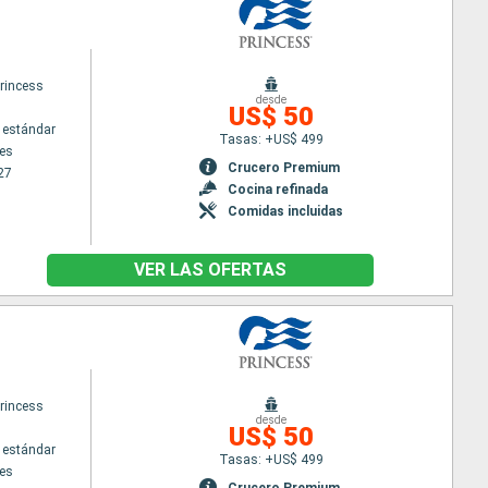
rincess
desde
US$ 50
 estándar
Tasas: +US$ 499
es
Crucero Premium
27
Cocina refinada
Comidas incluidas
VER LAS OFERTAS
rincess
desde
US$ 50
 estándar
Tasas: +US$ 499
es
Crucero Premium