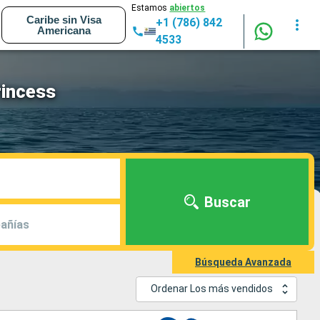
Estamos
abiertos
Caribe sin Visa
+1 (786) 842
Americana
4533
rincess
Buscar
añías
Búsqueda Avanzada
Ordenar Los más vendidos