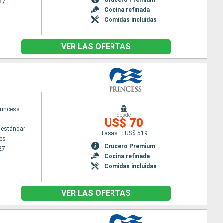
27
Cocina refinada
Comidas incluidas
VER LAS OFERTAS
rincess
desde
US$ 70
 estándar
Tasas: +US$ 519
es
Crucero Premium
27
Cocina refinada
Comidas incluidas
VER LAS OFERTAS