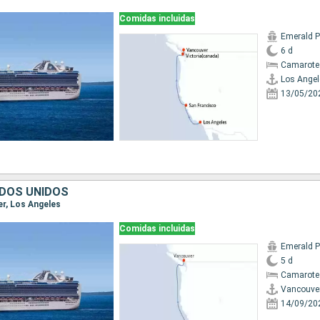
Comidas incluidas
Emerald P
6 d
Camarote
Los Angel
13/05/20
DOS UNIDOS
er, Los Angeles
Comidas incluidas
Emerald P
5 d
Camarote
Vancouve
14/09/20