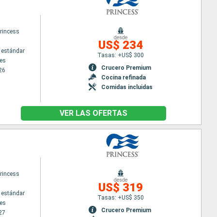
rincess
desde
US$ 234
 estándar
Tasas: +US$ 300
es
Crucero Premium
26
Cocina refinada
Comidas incluidas
VER LAS OFERTAS
rincess
desde
US$ 319
 estándar
Tasas: +US$ 350
es
Crucero Premium
27