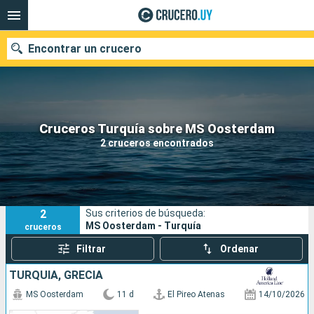
Encontrar un crucero
Nuestros destinos
Cruceros Turquía sobre MS Oosterdam
2 cruceros encontrados
Fecha de salida
Puertos
Compañías
2
Sus criterios de búsqueda:
Buscar
MS Oosterdam - Turquía
cruceros
Filtrar
Ordenar
TURQUÍA, GRECIA
MS Oosterdam
11 d
El Pireo Atenas
14/10/2026