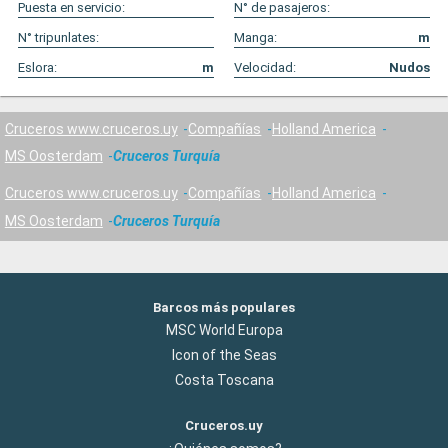
Puesta en servicio:
N° de pasajeros:
N° tripunlates:
Manga:
m
Eslora:
m
Velocidad:
Nudos
Cruceros www.cruceros.uy
Compañías
Holland America
MS Oosterdam
Cruceros Turquía
Cruceros www.cruceros.uy
Compañías
Holland America
MS Oosterdam
Cruceros Turquía
Barcos más populares
MSC World Europa
Icon of the Seas
Costa Toscana
Cruceros.uy