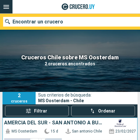
Encontrar un crucero
Nuestros destinos
Cruceros Chile sobre MS Oosterdam
2 cruceros encontrados
Fecha de salida
Puertos
Compañías
2
Sus criterios de búsqueda:
Buscar
MS Oosterdam - Chile
cruceros
Filtrar
Ordenar
AMERCIA DEL SUR - SAN ANTONIO A BUENOS AIRES
MS Oosterdam
15 d
San antonio Chile
23/02/2027