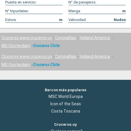
Puesta en servicio:
N° de pasajeros:
N° tripunlates:
Manga:
m
Eslora:
m
Velocidad:
Nudos
Cruceros www.cruceros.uy
Compañías
Holland America
MS Oosterdam
Cruceros Chile
Cruceros www.cruceros.uy
Compañías
Holland America
MS Oosterdam
Cruceros Chile
Barcos más populares
MSC World Europa
Icon of the Seas
Costa Toscana
Cruceros.uy