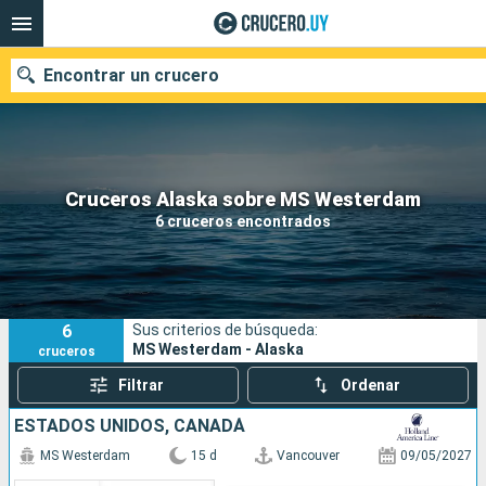
Encontrar un crucero
Nuestros destinos
Cruceros Alaska sobre MS Westerdam
6 cruceros encontrados
Fecha de salida
Puertos
Compañías
6
Sus criterios de búsqueda:
Buscar
MS Westerdam - Alaska
cruceros
Filtrar
Ordenar
ESTADOS UNIDOS, CANADÁ
MS Westerdam
15 d
Vancouver
09/05/2027