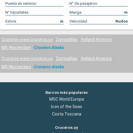
Puesta en servicio:
N° de pasajeros:
N° tripunlates:
Manga:
m
Eslora:
m
Velocidad:
Nudos
Cruceros www.cruceros.uy
Compañías
Holland America
MS Westerdam
Cruceros Alaska
Cruceros www.cruceros.uy
Compañías
Holland America
MS Westerdam
Cruceros Alaska
Barcos más populares
MSC World Europa
Icon of the Seas
Costa Toscana
Cruceros.uy