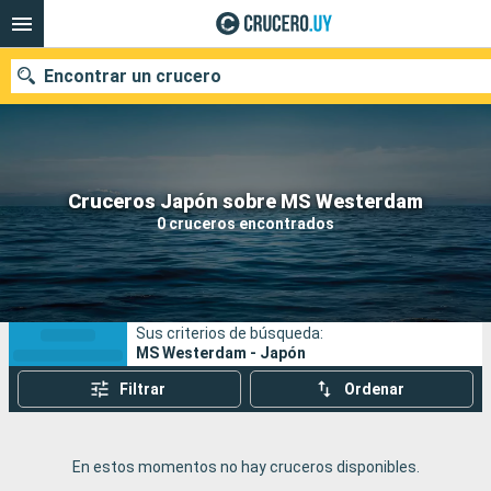
Encontrar un crucero
Nuestros destinos
Cruceros Japón sobre MS Westerdam
0 cruceros encontrados
Fecha de salida
Puertos
Compañías
Sus criterios de búsqueda:
Buscar
MS Westerdam - Japón
Filtrar
Ordenar
En estos momentos no hay cruceros disponibles.