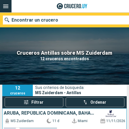
Encontrar un crucero
Nuestros destinos
Cruceros Antillas sobre MS Zuiderdam
12 cruceros encontrados
Fecha de salida
Puertos
Compañías
12
Sus criterios de búsqueda:
Buscar
MS Zuiderdam - Antillas
cruceros
Filtrar
Ordenar
ARUBA, REPÚBLICA DOMINICANA, BAHAMAS, ESTADOS UNIDOS
MS Zuiderdam
11 d
Miami
11/11/2026