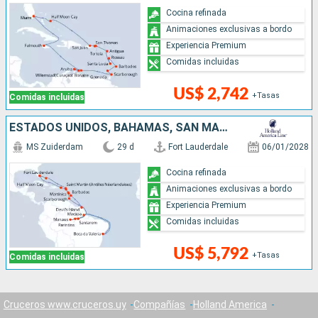
Cocina refinada
Animaciones exclusivas a bordo
Experiencia Premium
Comidas incluidas
US$ 2,742
+Tasas
Comidas incluidas
ESTADOS UNIDOS, BAHAMAS, SAN MARTÍN, TRINIDAD Y TOBAGO, BRASIL, FRANCIA, BARBADOS, DOMINICA, ANTIGUA Y BARBUDA, PUERTO RICO
MS Zuiderdam
29 d
Fort Lauderdale
06/01/2028
Cocina refinada
Animaciones exclusivas a bordo
Experiencia Premium
Comidas incluidas
US$ 5,792
+Tasas
Comidas incluidas
Cruceros www.cruceros.uy
Compañías
Holland America