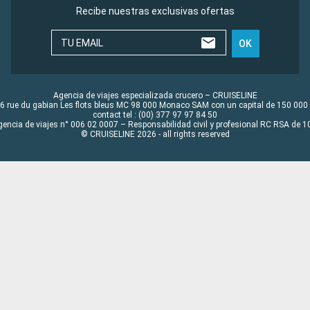
Recibe nuestras exclusivas ofertas
TU EMAIL
OK
Agencia de viajes especializada crucero – CRUISELINE
6 rue du gabian Les flots bleus MC 98 000 Monaco SAM con un capital de 150 000
contact tel : (00) 377 97 97 84 50
gencia de viajes n° 006 02 0007 – Responsabilidad civil y profesional RC RSA de
© CRUISELINE 2026 - all rights reserved