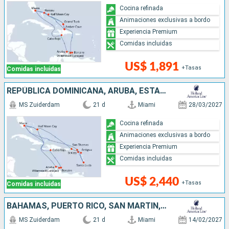
Cocina refinada
Animaciones exclusivas a bordo
Experiencia Premium
Comidas incluidas
US$ 1,891
+Tasas
Comidas incluidas
REPÚBLICA DOMINICANA, ARUBA, ESTADOS UNIDOS, SAN MARTÍN, SANTA LUCIA, ANTIGUA Y BARBUDA, BAHAMAS
MS Zuiderdam
21 d
Miami
28/03/2027
Cocina refinada
Animaciones exclusivas a bordo
Experiencia Premium
Comidas incluidas
US$ 2,440
+Tasas
Comidas incluidas
BAHAMAS, PUERTO RICO, SAN MARTÍN, ANTIGUA Y BARBUDA, SANTA LUCIA, DOMINICA, BARBADOS, GRENADA, TRINIDAD Y TOBAGO, ARUBA, JAMAICA, ESTADOS UNIDOS
MS Zuiderdam
21 d
Miami
14/02/2027