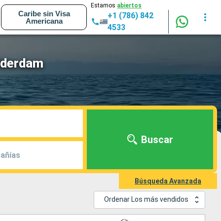
Estamos
abiertos
Caribe sin Visa
+1 (786) 842
Americana
4533
uiderdam
Buscar
añías
Búsqueda Avanzada
Ordenar Los más vendidos