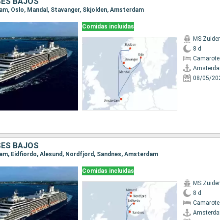
SES BAJOS
dam, Oslo, Mandal, Stavanger, Skjolden, Amsterdam
Comidas incluidas
MS Zuide
8 d
Camarote
Amsterd
08/05/20
SES BAJOS
dam, Eidfiordo, Alesund, Nordfjord, Sandnes, Amsterdam
Comidas incluidas
MS Zuide
8 d
Camarote
Amsterd