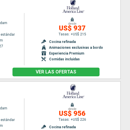
rdam
desde
US$ 937
Tasas: +US$ 215
 estándar
am
Cocina refinada
27
Animaciones exclusivas a bordo
Experiencia Premium
Comidas incluidas
VER LAS OFERTAS
rdam
desde
US$ 956
Tasas: +US$ 226
 estándar
am
Cocina refinada