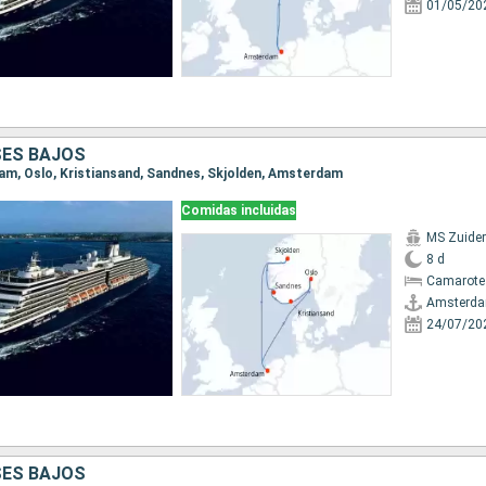
01/05/20
SES BAJOS
dam, Oslo, Kristiansand, Sandnes, Skjolden, Amsterdam
Comidas incluidas
MS Zuide
8 d
Camarote
Amsterd
24/07/20
SES BAJOS