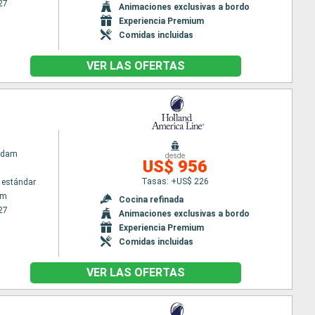
27
Animaciones exclusivas a bordo
Experiencia Premium
Comidas incluidas
VER LAS OFERTAS
rdam
desde
US$ 956
Tasas: +US$ 226
 estándar
am
Cocina refinada
27
Animaciones exclusivas a bordo
Experiencia Premium
Comidas incluidas
VER LAS OFERTAS