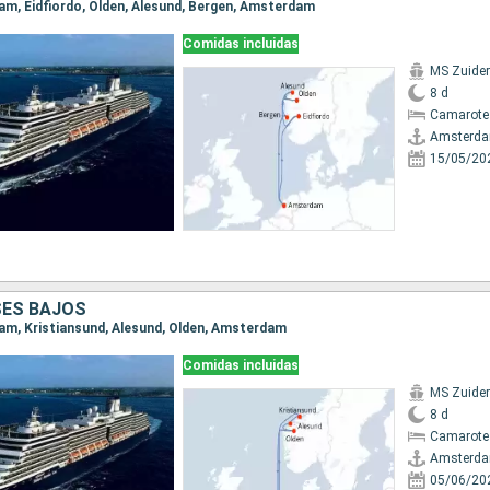
dam, Eidfiordo, Olden, Alesund, Bergen, Amsterdam
Comidas incluidas
MS Zuide
8 d
Camarote
Amsterd
15/05/20
SES BAJOS
dam, Kristiansund, Alesund, Olden, Amsterdam
Comidas incluidas
MS Zuide
8 d
Camarote
Amsterd
05/06/20