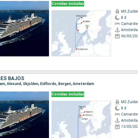
Comidas incluidas
MS Zuide
8 d
Camarote
Amsterd
06/05/20
SES BAJOS
dam, Alesund, Skjolden, Eidfiordo, Bergen, Amsterdam
Comidas incluidas
MS Zuide
8 d
Camarote
Amsterd
13/05/20