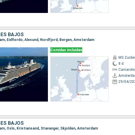
SES BAJOS
dam, Eidfiordo, Alesund, Nordfjord, Bergen, Amsterdam
Comidas incluidas
MS Zuide
8 d
Camarote
Amsterd
29/04/20
SES BAJOS
dam, Oslo, Kristiansand, Stavanger, Skjolden, Amsterdam