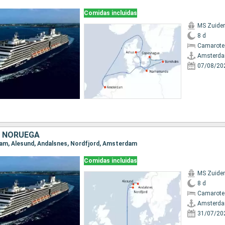
Comidas incluidas
MS Zuide
8 d
Camarote
Amsterd
07/08/20
, NORUEGA
dam, Alesund, Andalsnes, Nordfjord, Amsterdam
Comidas incluidas
MS Zuide
8 d
Camarote
Amsterd
31/07/20