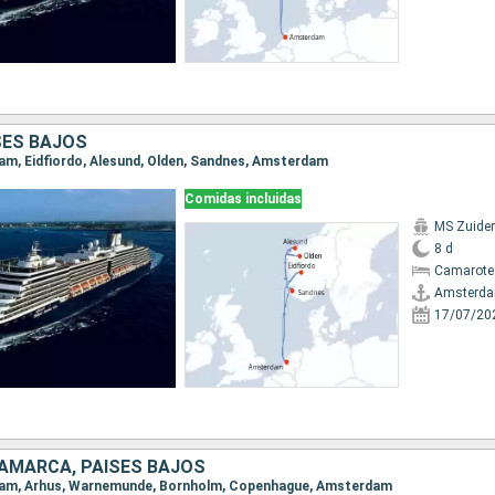
SES BAJOS
dam, Eidfiordo, Alesund, Olden, Sandnes, Amsterdam
Comidas incluidas
MS Zuide
8 d
Camarote
Amsterd
17/07/20
NAMARCA, PAISES BAJOS
rdam, Arhus, Warnemunde, Bornholm, Copenhague, Amsterdam