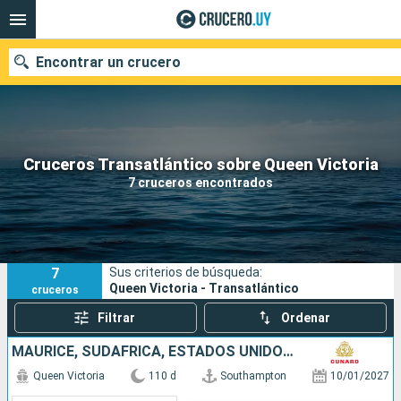
Encontrar un crucero
Nuestros destinos
Cruceros Transatlántico sobre Queen Victoria
7 cruceros encontrados
Fecha de salida
Puertos
Compañías
7
Sus criterios de búsqueda:
Buscar
Queen Victoria - Transatlántico
cruceros
Filtrar
Ordenar
MAURICE, SUDAFRICA, ESTADOS UNIDOS, ARUBA, PORTUGAL, PANAMÁ, REINO UNIDO, SALVADOR, MÉXICO, FRANCIA, FIDJI (ISLAS), NUEVA CALEDONIA, AUSTRALIA, INDONESIA, FILIPINAS, CHINA, VIETNAM, SINGAPUR, NAMIBIA,
Queen Victoria
110 d
Southampton
10/01/2027