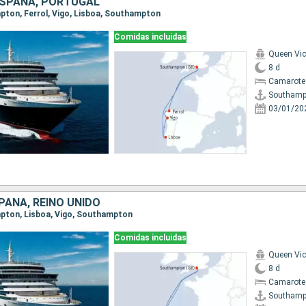
 ESPAÑA, PORTUGAL
mpton, Ferrol, Vigo, Lisboa, Southampton
Comidas incluidas
Queen Vic
8 d
Camarote
Southamp
03/01/20
PAÑA, REINO UNIDO
mpton, Lisboa, Vigo, Southampton
Comidas incluidas
Queen Vic
8 d
Camarote
Southamp