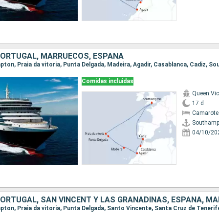
 PORTUGAL, MARRUECOS, ESPAÑA
mpton, Praia da vitoria, Punta Delgada, Madeira, Agadir, Casablanca, Cadiz, 
Comidas incluidas
Queen Vic
17 d
Camarote
Southamp
04/10/20
 PORTUGAL, SAN VINCENT Y LAS GRANADINAS, ESPAÑA, M