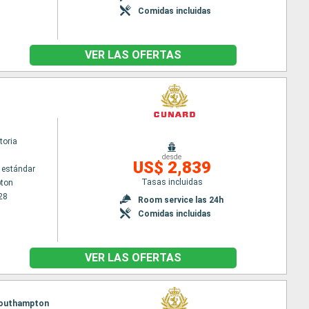
Comidas incluidas
VER LAS OFERTAS
toria
desde
US$ 2,839
 estándar
Tasas incluidas
ton
28
Room service las 24h
Comidas incluidas
VER LAS OFERTAS
 Southampton