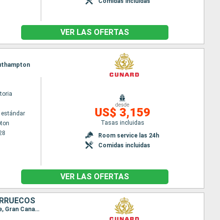
Comidas incluidas
VER LAS OFERTAS
Southampton
toria
desde
US$ 3,159
 estándar
Tasas incluidas
ton
28
Room service las 24h
Comidas incluidas
VER LAS OFERTAS
ARRUECOS
Itinerario : Southampton, Praia da vitoria, Punta Delgada, Santo Vincente, Santa Cruz de Tenerife, Gran Canarias, Arrecife (Lanzarote), Madeira, Agadir, Casablanca, Tánger, Cadiz, Lisboa, Southampton