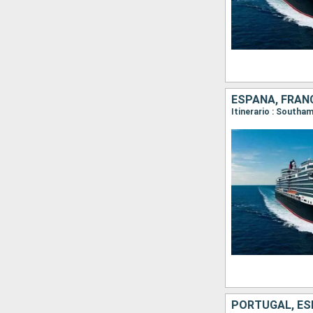
ESPAÑA, FRANC
Itinerario : Southa
PORTUGAL, ES