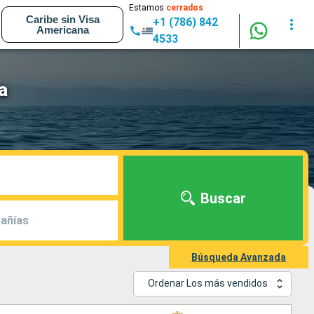
Estamos
cerrados
Caribe sin Visa
+1 (786) 842
Americana
4533
a
Buscar
añías
Búsqueda Avanzada
Ordenar Los más vendidos