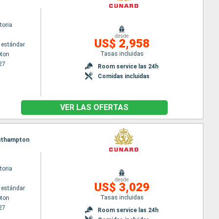
toria
desde
US$ 2,958
 estándar
Tasas incluidas
ton
27
Room service las 24h
Comidas incluidas
VER LAS OFERTAS
Southampton
toria
desde
US$ 3,029
 estándar
Tasas incluidas
ton
27
Room service las 24h