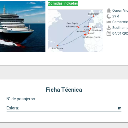
Comidas incluidas
Queen Vic
29 d
Camarote
Southamp
04/01/20
Ficha Técnica
N° de pasajeros:
Eslora:
m