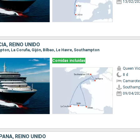
13/02/20
IA, REINO UNIDO
mpton, La Coruña, Gijón, Bilbao, Le Havre, Southampton
Comidas incluidas
Queen Vic
8 d
Camarote
Southamp
09/04/20
PAÑA, REINO UNIDO