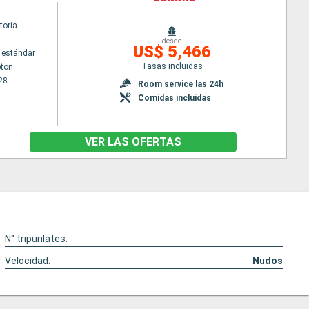
toria
desde
US$ 5,466
 estándar
Tasas incluidas
ton
28
Room service las 24h
Comidas incluidas
VER LAS OFERTAS
N° tripunlates:
Velocidad:
Nudos