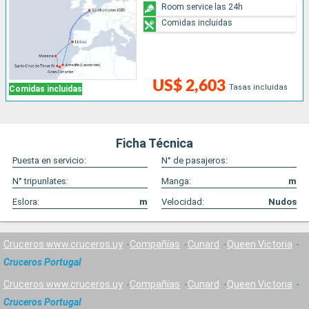
Room service las 24h
Comidas incluidas
US$ 2,603
Tasas incluidas
Comidas incluidas
Ficha Técnica
Puesta en servicio:
N° de pasajeros:
N° tripunlates:
Manga:
m
Eslora:
m
Velocidad:
Nudos
Cruceros www.cruceros.uy
Compañías
Cunard
Queen Victoria
Cruceros Portugal
Cruceros www.cruceros.uy
Compañías
Cunard
Queen Victoria
Cruceros Portugal