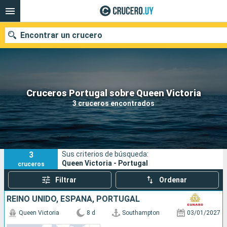
Encontrar un crucero
Nuestros destinos
Cruceros Portugal sobre Queen Victoria
3 cruceros encontrados
Fecha de salida
Puertos
Compañías
3
Sus criterios de búsqueda:
Buscar
Queen Victoria - Portugal
cruceros
Filtrar
Ordenar
REINO UNIDO, ESPAÑA, PORTUGAL
Queen Victoria
8 d
Southampton
03/01/2027