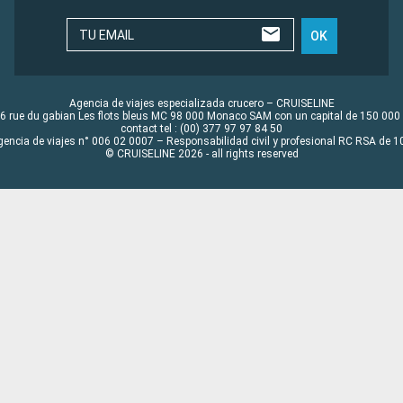
TU EMAIL
OK
Agencia de viajes especializada crucero – CRUISELINE
6 rue du gabian Les flots bleus MC 98 000 Monaco SAM con un capital de 150 000
contact tel : (00) 377 97 97 84 50
gencia de viajes n° 006 02 0007 – Responsabilidad civil y profesional RC RSA de
© CRUISELINE 2026 - all rights reserved