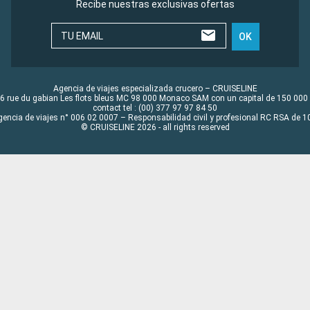
Recibe nuestras exclusivas ofertas
TU EMAIL
OK
Agencia de viajes especializada crucero – CRUISELINE
6 rue du gabian Les flots bleus MC 98 000 Monaco SAM con un capital de 150 000
contact tel : (00) 377 97 97 84 50
gencia de viajes n° 006 02 0007 – Responsabilidad civil y profesional RC RSA de
© CRUISELINE 2026 - all rights reserved