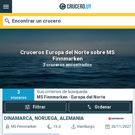
Encontrar un crucero
Cruceros Europa del Norte sobre MS
Nuestros destinos
Finnmarken
3 cruceros encontrados
Fecha de salida
Puertos
Compañías
3
Sus criterios de búsqueda:
Buscar
MS Finnmarken - Europa del Norte
cruceros
Filtrar
Ordenar
DINAMARCA, NORUEGA, ALEMANIA
MS Finnmarken
15 d
Hamburgo
26/11/2027