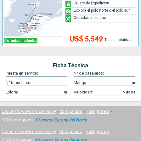
Cruero de Expedicion
Explora el polo norte o el polo sur
Comidas incluidas
US$ 5,549
Tasas incluidas
Comidas incluidas
Ficha Técnica
Puesta en servicio:
N° de pasajeros:
N° tripunlates:
Manga:
m
Eslora:
m
Velocidad:
Nudos
Cruceros www.cruceros.uy
Compañías
Hurtigruten
MS Finnmarken
Cruceros Europa del Norte
Cruceros www.cruceros.uy
Compañías
Hurtigruten
MS Finnmarken
Cruceros Europa del Norte