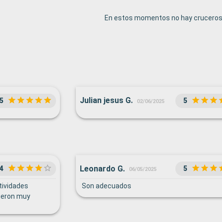
En estos momentos no hay cruceros 
Julian jesus G.
5
5
02/06/2025
Leonardo G.
4
5
06/05/2025
tividades
Son adecuados
ueron muy