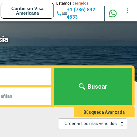
Estamos
cerrados
Caribe sin Visa
+1 (786) 842
Americana
4533
sia
Buscar
añías
Búsqueda Avanzada
Ordenar Los más vendidos