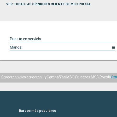
VER TODAS LAS OPINIONES CLIENTE DE MSC POESIA
Puesta en servicio:
Manga:
m
Cruceros www.cruceros.uy
Compañías
MSC Cruceros
MSC Poesia
Cru
Barcos más populares