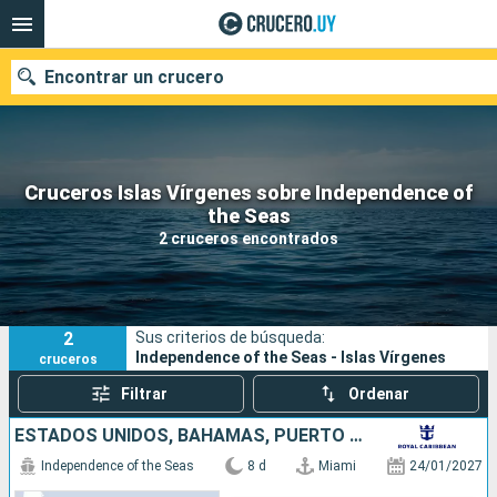
Encontrar un crucero
Cruceros Islas Vírgenes sobre Independence of
Nuestros destinos
the Seas
2 cruceros encontrados
Fecha de salida
Puertos
Compañías
2
Sus criterios de búsqueda:
Buscar
Independence of the Seas - Islas Vírgenes
cruceros
Filtrar
Ordenar
ESTADOS UNIDOS, BAHAMAS, PUERTO RICO
Independence of the Seas
8 d
Miami
24/01/2027