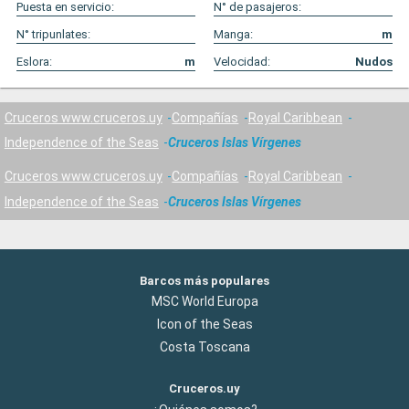
Puesta en servicio:
N° de pasajeros:
N° tripunlates:
Manga:
m
Eslora:
m
Velocidad:
Nudos
Cruceros www.cruceros.uy
Compañías
Royal Caribbean
Independence of the Seas
Cruceros Islas Vírgenes
Cruceros www.cruceros.uy
Compañías
Royal Caribbean
Independence of the Seas
Cruceros Islas Vírgenes
Barcos más populares
MSC World Europa
Icon of the Seas
Costa Toscana
Cruceros.uy