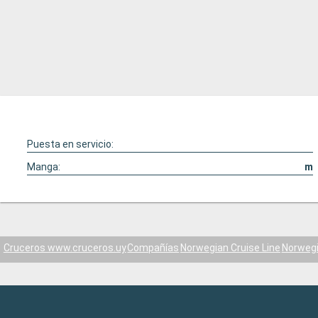
Puesta en servicio:
Manga:
m
Cruceros www.cruceros.uy
Compañías
Norwegian Cruise Line
Norweg