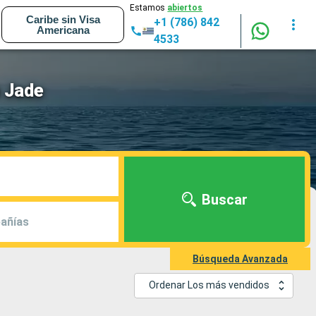
Estamos
abiertos
Caribe sin Visa
+1 (786) 842
Americana
4533
 Jade
Buscar
añías
Búsqueda Avanzada
Ordenar Los más vendidos