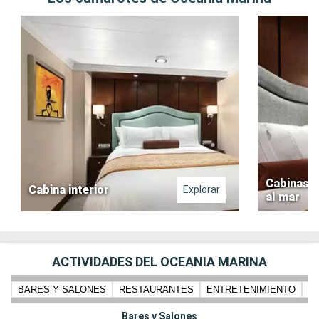
Cabinas D
Cabina interior
Explorar
al mar
ACTIVIDADES DEL OCEANIA MARINA
BARES Y SALONES
RESTAURANTES
ENTRETENIMIENTO
PI
Bares y Salones