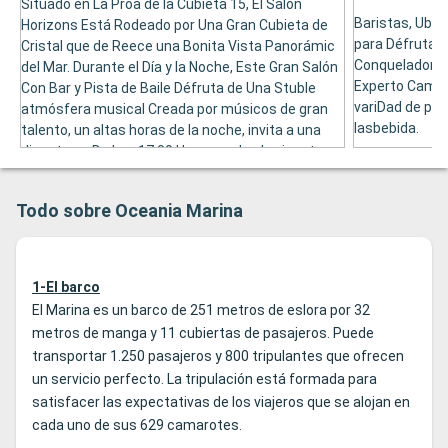
Situado en La Proa de la Cubieta 15, El Salón
Baristas, Ubic
Horizons Está Rodeado por Una Gran Cubieta de
para Défrutar 
Cristal que de Reece una Bonita Vista Panorámic
Conquelador d
del Mar. Durante el Día y la Noche, Este Gran Salón
Experto Camar
Con Bar y Pista de Baile Défruta de Una Stuble
variDad de pa
atmósfera musical Creada por músicos de gran
lasbebida.
talento, un altas horas de la noche, invita a una
discoteca. De Las 17.00 Horas, en los horizontes
está Desarrolla El Té de la Tarde.
Todo sobre Oceania Marina
1-El barco
El Marina es un barco de 251 metros de eslora por 32
metros de manga y 11 cubiertas de pasajeros. Puede
transportar 1.250 pasajeros y 800 tripulantes que ofrecen
un servicio perfecto. La tripulación está formada para
satisfacer las expectativas de los viajeros que se alojan en
cada uno de sus 629 camarotes.