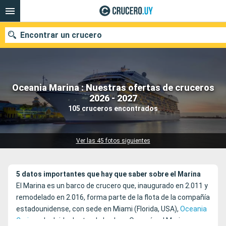
Encontrar un crucero
Oceania Marina : Nuestras ofertas de cruceros
Nuestros destinos
2026 - 2027
105 cruceros encontrados
Fecha de salida
Puertos
Compañías
Ver las 45 fotos siguientes
Buscar
5 datos importantes que hay que saber sobre el Marina
El Marina es un barco de crucero que, inaugurado en 2.011 y
remodelado en 2.016, forma parte de la flota de la compañía
estadounidense, con sede en Miami (Florida, USA),
Oceania
Cruises
. Incluido dentro de la clase Oceanía, el Marina es