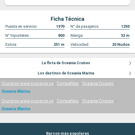
Ficha Técnica
Puesta en servicio:
1970
N° de pasajeros:
1250
N° tripunlates:
800
Manga:
32
m
Eslora:
251
m
Velocidad:
20
Nudos
La flota de Oceania Cruises
Los destinos de Oceania Marina
Cruceros www.cruceros.uy
Compañías
Oceania Cruises
Oceania Marina
Cruceros www.cruceros.uy
Compañías
Oceania Cruises
Oceania Marina
Barcos más populares