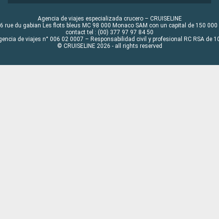
Agencia de viajes especializada crucero – CRUISELINE
6 rue du gabian Les flots bleus MC 98 000 Monaco SAM con un capital de 150 000
contact tel : (00) 377 97 97 84 50
gencia de viajes n° 006 02 0007 – Responsabilidad civil y profesional RC RSA de
© CRUISELINE 2026 - all rights reserved