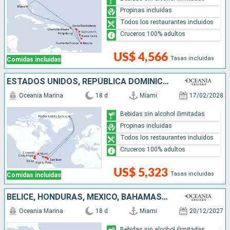
Propinas incluidas
Todos los restaurantes incluidos
Cruceros 100% adultos
US$ 4,566
Tasas incluidas
Comidas incluidas
ESTADOS UNIDOS, REPÚBLICA DOMINICANA, PUERTO RICO, GROENLANDIA, FRANCIA, SAN MARTÍN, BELICE, HONDURAS, MÉXICO
Oceania Marina
18 d
Miami
17/02/2028
Bebidas sin alcohol ilimitadas
Propinas incluidas
Todos los restaurantes incluidos
Cruceros 100% adultos
US$ 5,323
Tasas incluidas
Comidas incluidas
BELICE, HONDURAS, MÉXICO, BAHAMAS, PUERTO RICO, SAN VINCENT Y LAS GRANADINAS, FRANCIA, REPÚBLICA DOMINICANA, ESTADOS UNIDOS
Oceania Marina
18 d
Miami
20/12/2027
Bebidas sin alcohol ilimitadas