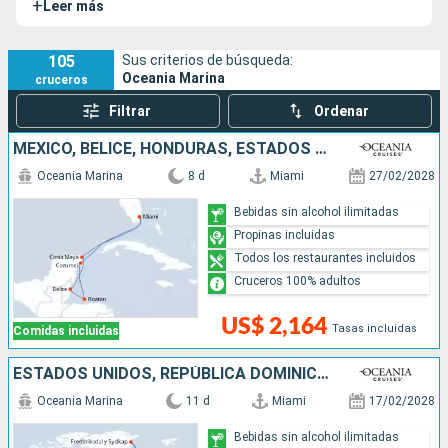
+
Leer más
hermano del
Riviera
y encarna el lujo y la elegancia de la
empresa gracias a su gran escalera de Lalique y sus suites
decoradas por Ralph Lauren Home.
105
Sus criterios de búsqueda:
Oceania Marina
cruceros
Filtrar
Ordenar
MÉXICO, BELICE, HONDURAS, ESTADOS UNIDOS
Oceania Marina
8 d
Miami
27/02/2028
Bebidas sin alcohol ilimitadas
Propinas incluidas
Todos los restaurantes incluidos
Cruceros 100% adultos
US$ 2,164
Tasas incluidas
Comidas incluidas
ESTADOS UNIDOS, REPÚBLICA DOMINICANA, PUERTO RICO, GROENLANDIA, FRANCIA, SAN MARTÍN
Oceania Marina
11 d
Miami
17/02/2028
Bebidas sin alcohol ilimitadas