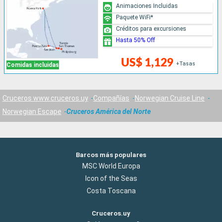
Animaciones Incluidas
Paquete WiFi*
Créditos para excursiones
Hasta 50% Off
US$ 1,129
+Tasas
Comidas incluidas
Cruceros www.cruceros.uy
Compañías
Norwegian Cruise Line
Norwegian Escape
Cruceros América del Norte
Barcos más populares
MSC World Europa
Icon of the Seas
Costa Toscana
Cruceros.uy