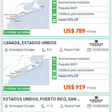
Animaciones Incluidas
Paquete WiFi*
Créditos para excursiones
Hasta 50% Off
US$ 789
+Tasas
Comidas incluidas
CANADÁ, ESTADOS UNIDOS
Norwegian Escape
8 d
Nueva York
19/09/2026
Animaciones Incluidas
Paquete WiFi*
Créditos para excursiones
Hasta 50% Off
US$ 919
+Tasas
Comidas incluidas
ESTADOS UNIDOS, PUERTO RICO, SAN MARTÍN, REPÚBLICA DOMINICANA
Norwegian Escape
11 d
Nueva York
19/08/2026