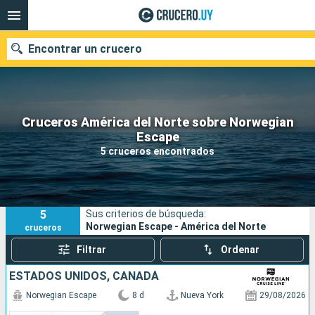
Encontrar un crucero
Cruceros América del Norte sobre Norwegian
Nuestros destinos
Escape
5 cruceros encontrados
Fecha de salida
Puertos
Compañías
5
Sus criterios de búsqueda:
Buscar
Norwegian Escape - América del Norte
cruceros
Filtrar
Ordenar
ESTADOS UNIDOS, CANADÁ
Norwegian Escape
8 d
Nueva York
29/08/2026