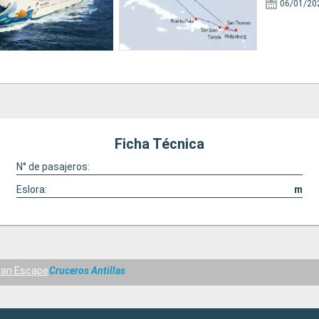
06/01/20
Ficha Técnica
N° de pasajeros:
Eslora:
m
ian Escape
Cruceros Antillas