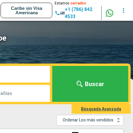
Estamos
cerrados
Caribe sin Visa
+1 (786) 842
Americana
4533
pe
Buscar
añías
Búsqueda Avanzada
Ordenar Los más vendidos