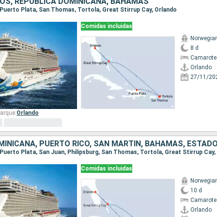
OS, REPÚBLICA DOMINICANA, BAHAMAS
, Puerto Plata, San Thomas, Tortola, Great Stirrup Cay, Orlando
Comidas incluidas
Norwegia
8 d
Camarote
Orlando
27/11/20
arque:
Orlando
MINICANA, PUERTO RICO, SAN MARTÍN, BAHAMAS, ESTAD
, Puerto Plata, San Juan, Philipsburg, San Thomas, Tortola, Great Stirrup Cay,
Comidas incluidas
Norwegia
10 d
Camarote
Orlando