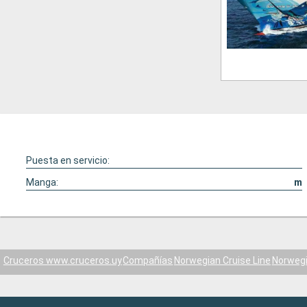
Puesta en servicio:
Manga:
m
Cruceros www.cruceros.uy
Compañías
Norwegian Cruise Line
Norweg