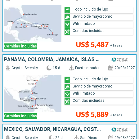
Todo incluido de lujo
Servicio de mayordomo
Wifi ilimitado
Comidas incluidas
US$ 5,487
+Tasas
Comidas incluidas
PANAMÁ, COLOMBIA, JAMAICA, ISLAS CAIMÁN, ESTADOS UNIDOS
Crystal Serenity
15 d
Fuerte amador
20/08/2027
Todo incluido de lujo
Servicio de mayordomo
Wifi ilimitado
Comidas incluidas
US$ 5,889
+Tasas
Comidas incluidas
MÉXICO, SALVADOR, NICARAGUA, COSTA RICA, PANAMÁ, COLOMBIA, JAMAICA, ISLAS CAIMÁN, ESTADOS UNIDOS
Crystal Serenity
26 d
San Diego
09/08/2027