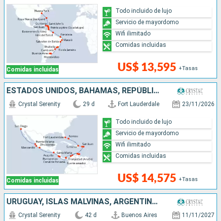
Todo incluido de lujo
Servicio de mayordomo
Wifi ilimitado
Comidas incluidas
US$ 13,595
+Tasas
Comidas incluidas
ESTADOS UNIDOS, BAHAMAS, REPÚBLICA DOMINICANA, PUERTO RICO, ARUBA, COLOMBIA, PANAMÁ, COSTA RICA, SALVADOR, MÉXICO
Crystal Serenity
29 d
Fort Lauderdale
23/11/2026
Todo incluido de lujo
Servicio de mayordomo
Wifi ilimitado
Comidas incluidas
US$ 14,575
+Tasas
Comidas incluidas
URUGUAY, ISLAS MALVINAS, ARGENTINA, CHILE, PERÚ, ECUADOR, PANAMÁ, COSTA RICA, HONDURAS, BELICE, MÉXICO, ESTADOS UNIDOS
Crystal Serenity
42 d
Buenos Aires
11/11/2027