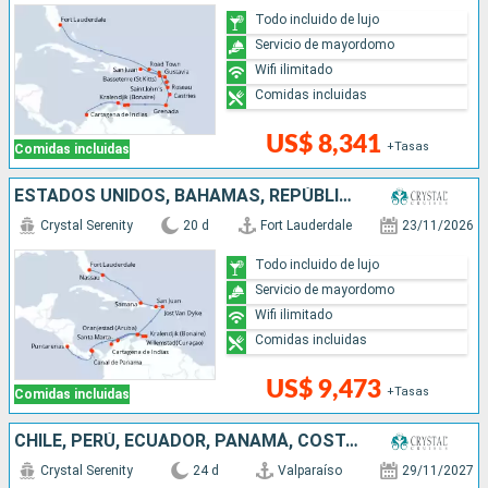
Todo incluido de lujo
Servicio de mayordomo
Wifi ilimitado
Comidas incluidas
US$ 8,341
+Tasas
Comidas incluidas
ESTADOS UNIDOS, BAHAMAS, REPÚBLICA DOMINICANA, PUERTO RICO, ARUBA, COLOMBIA, PANAMÁ, COSTA RICA
Crystal Serenity
20 d
Fort Lauderdale
23/11/2026
Todo incluido de lujo
Servicio de mayordomo
Wifi ilimitado
Comidas incluidas
US$ 9,473
+Tasas
Comidas incluidas
CHILE, PERÚ, ECUADOR, PANAMÁ, COSTA RICA, HONDURAS, BELICE, MÉXICO, ESTADOS UNIDOS
Crystal Serenity
24 d
Valparaíso
29/11/2027