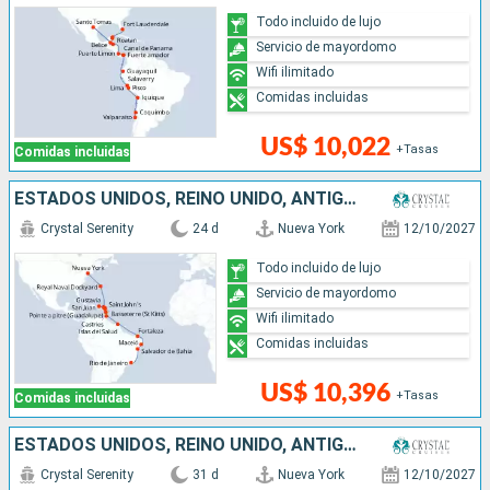
Todo incluido de lujo
Servicio de mayordomo
Wifi ilimitado
Comidas incluidas
US$ 10,022
+Tasas
Comidas incluidas
ESTADOS UNIDOS, REINO UNIDO, ANTIGUA Y BARBUDA, FRANCIA, PUERTO RICO, SANTA LUCIA, TRINIDAD Y TOBAGO, BRASIL
Crystal Serenity
24 d
Nueva York
12/10/2027
Todo incluido de lujo
Servicio de mayordomo
Wifi ilimitado
Comidas incluidas
US$ 10,396
+Tasas
Comidas incluidas
ESTADOS UNIDOS, REINO UNIDO, ANTIGUA Y BARBUDA, FRANCIA, PUERTO RICO, SANTA LUCIA, TRINIDAD Y TOBAGO, BRASIL, URUGUAY, ARGENTINA
Crystal Serenity
31 d
Nueva York
12/10/2027