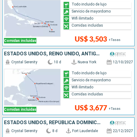
Todo incluido de lujo
Servicio de mayordomo
Wifi ilimitado
Comidas incluidas
US$ 3,503
+Tasas
Comidas incluidas
ESTADOS UNIDOS, REINO UNIDO, ANTIGUA Y BARBUDA, FRANCIA, PUERTO RICO
Crystal Serenity
10 d
Nueva York
12/10/2027
Todo incluido de lujo
Servicio de mayordomo
Wifi ilimitado
Comidas incluidas
US$ 3,677
+Tasas
Comidas incluidas
ESTADOS UNIDOS, REPÚBLICA DOMINICANA, PUERTO RICO
Crystal Serenity
8 d
Fort Lauderdale
22/12/2027