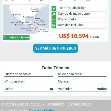
Todo incluido de lujo
Servicio de mayordomo
Wifi ilimitado
Comidas incluidas
US$ 10,594
+Tasas
Comidas incluidas
VER MÁS DE CRUCEROS
Ficha Técnica
Puesta en servicio:
N° de pasajeros:
N° tripunlates:
Manga:
m
Eslora:
m
Velocidad:
Nudos
Cruceros www.cruceros.uy
Compañías
Crystal Cruises
Crystal Serenity
Cruceros Caribe