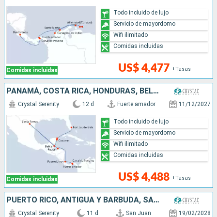
Todo incluido de lujo
Servicio de mayordomo
Wifi ilimitado
Comidas incluidas
US$ 4,477
+Tasas
Comidas incluidas
PANAMÁ, COSTA RICA, HONDURAS, BELICE, MÉXICO, ESTADOS UNIDOS
Crystal Serenity
12 d
Fuerte amador
11/12/2027
Todo incluido de lujo
Servicio de mayordomo
Wifi ilimitado
Comidas incluidas
US$ 4,488
+Tasas
Comidas incluidas
PUERTO RICO, ANTIGUA Y BARBUDA, SANTA LUCIA, GRENADA, ARUBA, COLOMBIA
Crystal Serenity
11 d
San Juan
19/02/2028