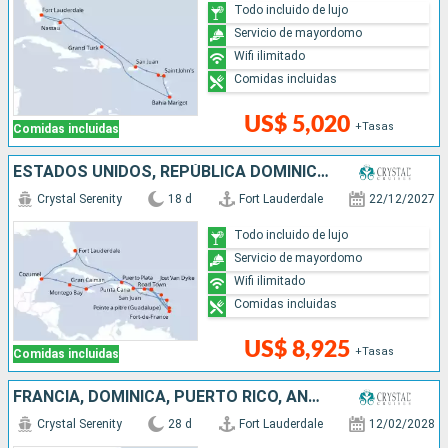
Todo incluido de lujo
Servicio de mayordomo
Wifi ilimitado
Comidas incluidas
US$ 5,020
+Tasas
Comidas incluidas
ESTADOS UNIDOS, REPÚBLICA DOMINICANA, MÉXICO, SANTA LUCIA, ISLAS CAIMÁN, JAMAICA, PUERTO RICO
Crystal Serenity
18 d
Fort Lauderdale
22/12/2027
Todo incluido de lujo
Servicio de mayordomo
Wifi ilimitado
Comidas incluidas
US$ 8,925
+Tasas
Comidas incluidas
FRANCIA, DOMINICA, PUERTO RICO, ANTIGUA Y BARBUDA, SANTA LUCIA, GRENADA, ARUBA, COLOMBIA, PANAMÁ, COSTA RICA, HONDURAS, BELICE, MÉXICO, ESTADOS UNIDOS
Crystal Serenity
28 d
Fort Lauderdale
12/02/2028