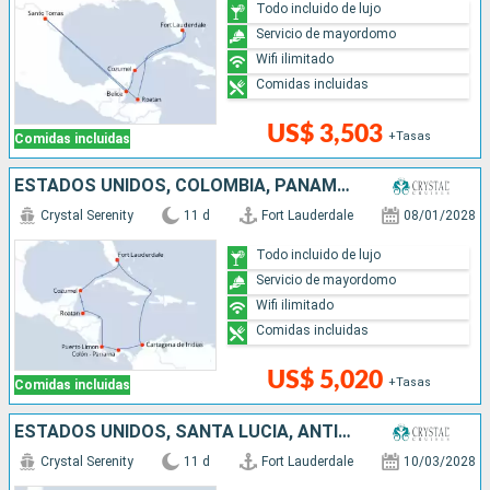
Todo incluido de lujo
Servicio de mayordomo
Wifi ilimitado
Comidas incluidas
US$ 3,503
+Tasas
Comidas incluidas
ESTADOS UNIDOS, COLOMBIA, PANAMÁ, COSTA RICA, HONDURAS, MÉXICO
Crystal Serenity
11 d
Fort Lauderdale
08/01/2028
Todo incluido de lujo
Servicio de mayordomo
Wifi ilimitado
Comidas incluidas
US$ 5,020
+Tasas
Comidas incluidas
ESTADOS UNIDOS, SANTA LUCIA, ANTIGUA Y BARBUDA, PUERTO RICO, BAHAMAS
Crystal Serenity
11 d
Fort Lauderdale
10/03/2028