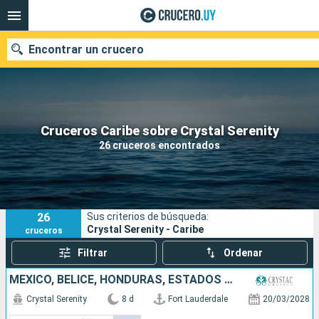
Encontrar un crucero
Nuestros destinos
Cruceros Caribe sobre Crystal Serenity
26 cruceros encontrados
Fecha de salida
Puertos
Compañías
26
Sus criterios de búsqueda:
Buscar
Crystal Serenity - Caribe
cruceros
Filtrar
Ordenar
MÉXICO, BELICE, HONDURAS, ESTADOS UNIDOS
Crystal Serenity
8 d
Fort Lauderdale
20/03/2028