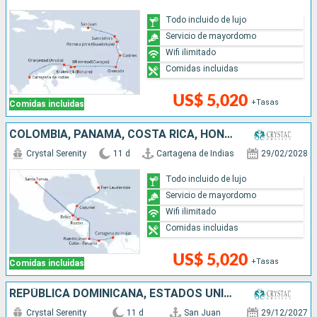
Todo incluido de lujo
Servicio de mayordomo
Wifi ilimitado
Comidas incluidas
US$ 5,020
+Tasas
Comidas incluidas
COLOMBIA, PANAMÁ, COSTA RICA, HONDURAS, BELICE, MÉXICO, ESTADOS UNIDOS
Crystal Serenity
11 d
Cartagena de Indias
29/02/2028
Todo incluido de lujo
Servicio de mayordomo
Wifi ilimitado
Comidas incluidas
US$ 5,020
+Tasas
Comidas incluidas
REPÚBLICA DOMINICANA, ESTADOS UNIDOS, MÉXICO, SANTA LUCIA, ISLAS CAIMÁN, PUERTO RICO, JAMAICA
Crystal Serenity
11 d
San Juan
29/12/2027