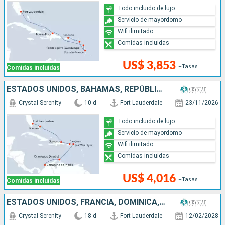
Todo incluido de lujo
Servicio de mayordomo
Wifi ilimitado
Comidas incluidas
US$ 3,853
+Tasas
Comidas incluidas
ESTADOS UNIDOS, BAHAMAS, REPÚBLICA DOMINICANA, PUERTO RICO, ARUBA, COLOMBIA
Crystal Serenity
10 d
Fort Lauderdale
23/11/2026
Todo incluido de lujo
Servicio de mayordomo
Wifi ilimitado
Comidas incluidas
US$ 4,016
+Tasas
Comidas incluidas
ESTADOS UNIDOS, FRANCIA, DOMINICA, PUERTO RICO, ANTIGUA Y BARBUDA, SANTA LUCIA, GRENADA, ARUBA, COLOMBIA
Crystal Serenity
18 d
Fort Lauderdale
12/02/2028