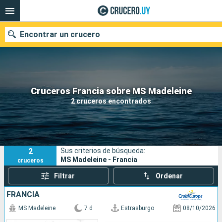
Encontrar un crucero
Nuestros destinos
Cruceros Francia sobre MS Madeleine
2 cruceros encontrados
Fecha de salida
Puertos
Compañías
2
Sus criterios de búsqueda:
Buscar
MS Madeleine - Francia
cruceros
Filtrar
Ordenar
FRANCIA
MS Madeleine
7 d
Estrasburgo
08/10/2026