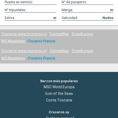
Puesta en servicio:
N° de pasajeros:
N° tripunlates:
Manga:
m
Eslora:
m
Velocidad:
Nudos
Cruceros www.cruceros.uy
Compañías
CroisiEurope
MS Madeleine
Cruceros Francia
Cruceros www.cruceros.uy
Compañías
CroisiEurope
MS Madeleine
Cruceros Francia
Barcos más populares
MSC World Europa
Icon of the Seas
Costa Toscana
Cruceros.uy