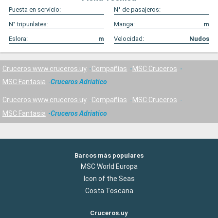
Puesta en servicio:
N° de pasajeros:
N° tripunlates:
Manga:
m
Eslora:
m
Velocidad:
Nudos
Cruceros www.cruceros.uy
Compañías
MSC Cruceros
MSC Fantasia
Cruceros Adriatico
Cruceros www.cruceros.uy
Compañías
MSC Cruceros
MSC Fantasia
Cruceros Adriatico
Barcos más populares
MSC World Europa
Icon of the Seas
Costa Toscana
Cruceros.uy