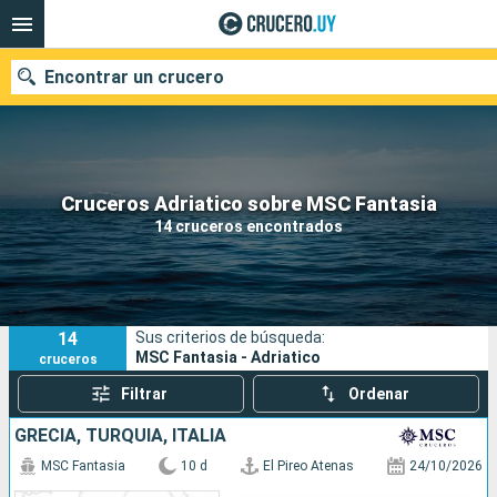
Encontrar un crucero
Nuestros destinos
Cruceros Adriatico sobre MSC Fantasia
14 cruceros encontrados
Fecha de salida
Puertos
Compañías
14
Sus criterios de búsqueda:
Buscar
MSC Fantasia - Adriatico
cruceros
Filtrar
Ordenar
GRECIA, TURQUÍA, ITALIA
MSC Fantasia
10 d
El Pireo Atenas
24/10/2026