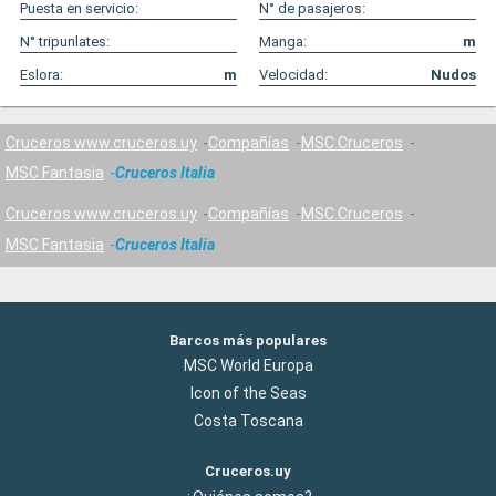
Puesta en servicio:
N° de pasajeros:
N° tripunlates:
Manga:
m
Eslora:
m
Velocidad:
Nudos
Cruceros www.cruceros.uy
Compañías
MSC Cruceros
MSC Fantasia
Cruceros Italia
Cruceros www.cruceros.uy
Compañías
MSC Cruceros
MSC Fantasia
Cruceros Italia
Barcos más populares
MSC World Europa
Icon of the Seas
Costa Toscana
Cruceros.uy