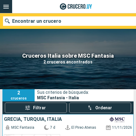
Encontrar un crucero
Nuestros destinos
Cruceros Italia sobre MSC Fantasia
2 cruceros encontrados
Fecha de salida
Puertos
Compañías
2
Sus criterios de búsqueda:
Buscar
MSC Fantasia - Italia
cruceros
Filtrar
Ordenar
GRECIA, TURQUÍA, ITALIA
MSC Fantasia
7 d
El Pireo Atenas
11/11/2026