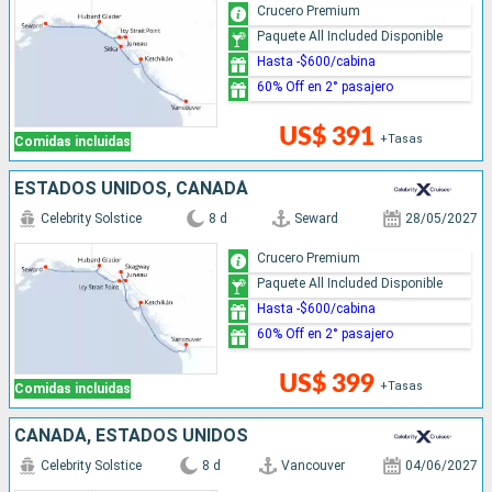
Crucero Premium
Paquete All Included Disponible
Hasta -$600/cabina
60% Off en 2° pasajero
US$ 391
+Tasas
Comidas incluidas
ESTADOS UNIDOS, CANADÁ
Celebrity Solstice
8 d
Seward
28/05/2027
Crucero Premium
Paquete All Included Disponible
Hasta -$600/cabina
60% Off en 2° pasajero
US$ 399
+Tasas
Comidas incluidas
CANADÁ, ESTADOS UNIDOS
Celebrity Solstice
8 d
Vancouver
04/06/2027