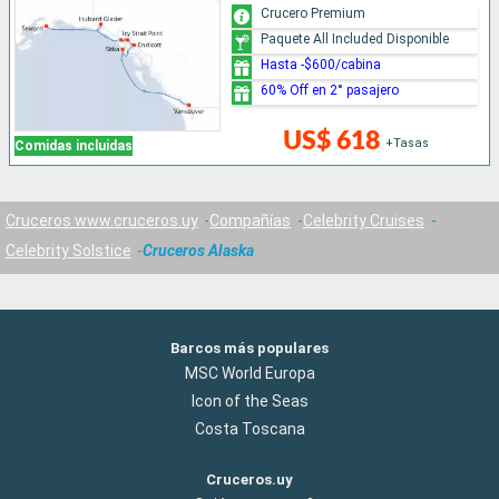
Crucero Premium
Paquete All Included Disponible
Hasta -$600/cabina
60% Off en 2° pasajero
US$ 618
+Tasas
Comidas incluidas
Cruceros www.cruceros.uy
Compañías
Celebrity Cruises
Celebrity Solstice
Cruceros Alaska
Barcos más populares
MSC World Europa
Icon of the Seas
Costa Toscana
Cruceros.uy