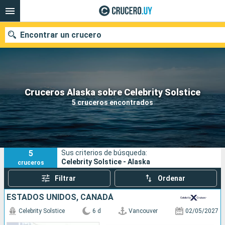
Encontrar un crucero
Nuestros destinos
Cruceros Alaska sobre Celebrity Solstice
5 cruceros encontrados
Fecha de salida
Puertos
Compañías
5
Sus criterios de búsqueda:
Buscar
Celebrity Solstice - Alaska
cruceros
Filtrar
Ordenar
ESTADOS UNIDOS, CANADÁ
Celebrity Solstice
6 d
Vancouver
02/05/2027