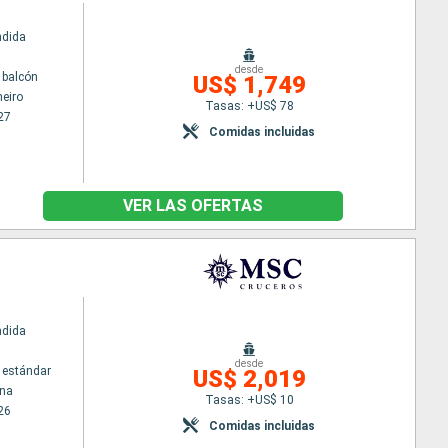
ndida
desde
 balcón
US$ 1,749
neiro
Tasas: +US$ 78
27
Comidas incluidas
VER LAS OFERTAS
ndida
desde
 estándar
US$ 2,019
na
Tasas: +US$ 10
26
Comidas incluidas