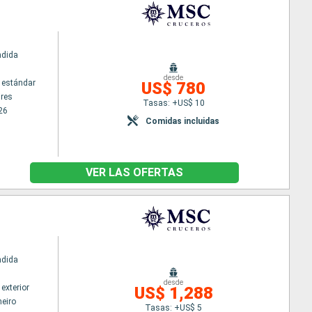
ndida
desde
 estándar
US$ 780
res
Tasas: +US$ 10
26
Comidas incluidas
VER LAS OFERTAS
ndida
desde
exterior
US$ 1,288
neiro
Tasas: +US$ 5