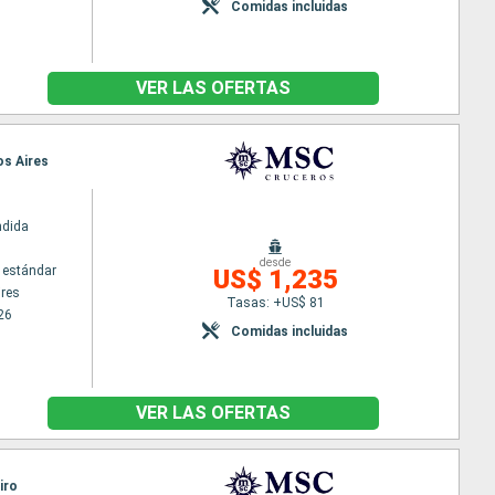
Comidas incluidas
VER LAS OFERTAS
os Aires
ndida
desde
 estándar
US$ 1,235
res
Tasas: +US$ 81
26
Comidas incluidas
VER LAS OFERTAS
iro