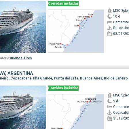
Comidas incluidas
MSC Sple
10 d
Camarote
Rio de Ja
08/01/20
arque:
Buenos Aires
AY, ARGENTINA
Janeiro, Copacabana, Ilha Grande, Punta del Este, Buenos Aires, Rio de Janeiro
Comidas incluidas
MSC Sple
9 d
Camarote
Copacaba
31/12/20