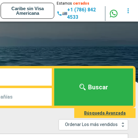
Estamos
cerrados
Caribe sin Visa
+1 (786) 842
Americana
4533
Buscar
añías
Búsqueda Avanzada
Ordenar Los más vendidos