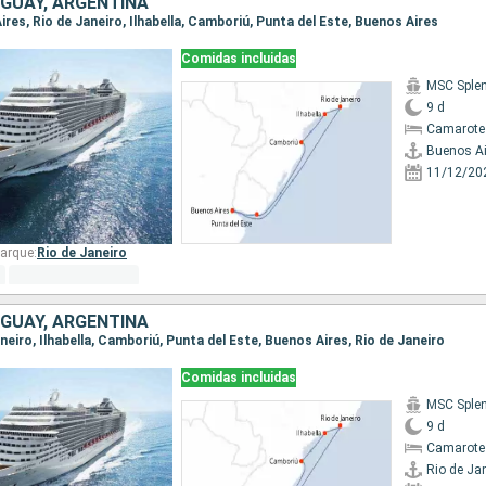
UGUAY, ARGENTINA
Aires, Rio de Janeiro, Ilhabella, Camboriú, Punta del Este, Buenos Aires
Comidas incluidas
MSC Sple
9 d
Camarote
Buenos Ai
11/12/20
arque:
Rio de Janeiro
UGUAY, ARGENTINA
Janeiro, Ilhabella, Camboriú, Punta del Este, Buenos Aires, Rio de Janeiro
Comidas incluidas
MSC Sple
9 d
Camarote 
Rio de Ja