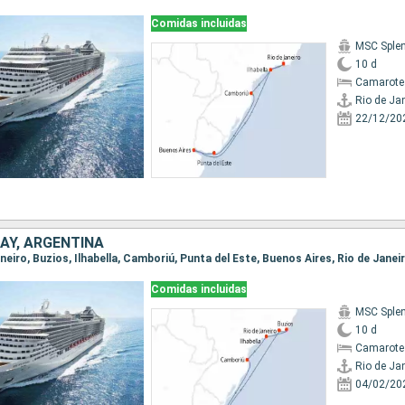
Comidas incluidas
MSC Sple
10 d
Camarote
Rio de Ja
22/12/20
AY, ARGENTINA
Janeiro, Buzios, Ilhabella, Camboriú, Punta del Este, Buenos Aires, Rio de Janei
Comidas incluidas
MSC Sple
10 d
Camarote
Rio de Ja
04/02/20