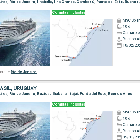
Aires, Rio de Janeiro, Ilhabella, Ilha Grande, Camboriú, Punta del Este, Buenos 
Comidas incluidas
MSC Sple
10 d
Camarote
Buenos Ai
10/02/20
arque:
Rio de Janeiro
ASIL, URUGUAY
ires, Rio de Janeiro, Buzios, Ilhabella, Itajai, Punta del Este, Buenos Aires
Comidas incluidas
MSC Sple
10 d
Camarote
Buenos Ai
05/01/20