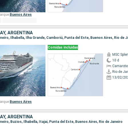
arque:
Buenos Aires
AY, ARGENTINA
Janeiro, Ilhabella, Ilha Grande, Camboriú, Punta del Este, Buenos Aires, Rio de 
Comidas incluidas
MSC Sple
10 d
Camarote 
Rio de Ja
13/02/20
arque:
Buenos Aires
AY, ARGENTINA
aneiro, Buzios, Ilhabella, Itajai, Punta del Este, Buenos Aires, Rio de Janeiro