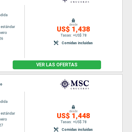
ndida
desde
 estándar
US$ 1,438
neiro
Tasas: +US$ 78
26
Comidas incluidas
VER LAS OFERTAS
ro
ndida
desde
 estándar
US$ 1,448
neiro
Tasas: +US$ 78
27
Comidas incluidas