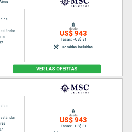
Aires
ndida
desde
 estándar
US$ 943
res
Tasas: +US$ 81
27
Comidas incluidas
VER LAS OFERTAS
ndida
desde
 estándar
US$ 943
res
Tasas: +US$ 81
27